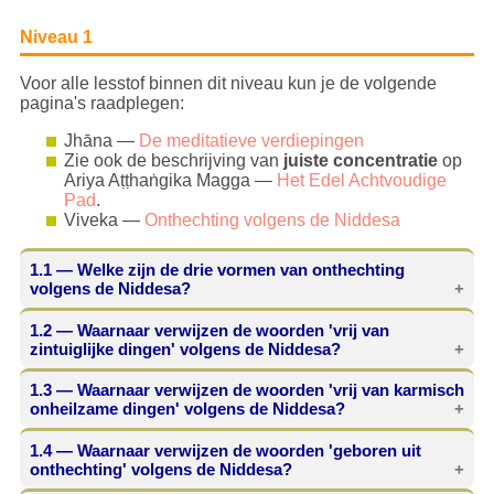
Niveau 1
Voor alle lesstof binnen dit niveau kun je de volgende
pagina's raadplegen:
Jhāna —
De meditatieve verdiepingen
Zie ook de beschrijving van
juiste concentratie
op
Ariya Aṭṭhaṅgika Magga —
Het Edel Achtvoudige
Pad
.
Viveka —
Onthechting volgens de Niddesa
1.1
— Welke zijn de drie vormen van onthechting
volgens de Niddesa?
1.2
— Waarnaar verwijzen de woorden 'vrij van
Lichamelijke onthechting (
kāyaviveka
).
zintuiglijke dingen' volgens de Niddesa?
Mentale onthechting (
cittaviveka
).
Onthechting van de voedingsbodem van het
1.3
— Waarnaar verwijzen de woorden 'vrij van karmisch
bestaan (
upadhiviveka
).
Lichamelijke onthechting.
onheilzame dingen' volgens de Niddesa?
1.4
— Waarnaar verwijzen de woorden 'geboren uit
Mentale onthechting.
onthechting' volgens de Niddesa?
Meer leren…
Meer leren…