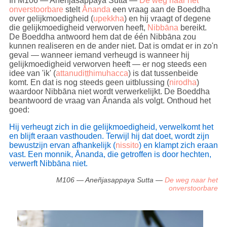
In M106 — Aneñjasappaya Sutta —
De weg naar het
onverstoorbare
stelt
Ānanda
een vraag aan de Boeddha
over gelijkmoedigheid (
upekkha
) en hij vraagt of degene
die gelijkmoedigheid verworven heeft,
Nibbāna
bereikt.
De Boeddha antwoord hem dat de één Nibbāna zou
kunnen realiseren en de ander niet. Dat is omdat er in zo'n
geval — wanneer iemand verheugd is wanneer hij
gelijkmoedigheid verworven heeft — er nog steeds een
idee van 'ik' (
attanudiṭṭhimuhacca
) is dat tussenbeide
komt. En dat is nog steeds geen uitblussing (
nirodha
)
waardoor Nibbāna niet wordt verwerkelijkt. De Boeddha
beantwoord de vraag van Ānanda als volgt. Onthoud het
goed:
Hij verheugt zich in die gelijkmoedigheid, verwelkomt het
en blijft eraan vasthouden. Terwijl hij dat doet, wordt zijn
bewustzijn ervan afhankelijk (
nissito
) en klampt zich eraan
vast. Een monnik, Ānanda, die getroffen is door hechten,
verwerft Nibbāna niet.
M106 — Aneñjasappaya Sutta —
De weg naar het
onverstoorbare