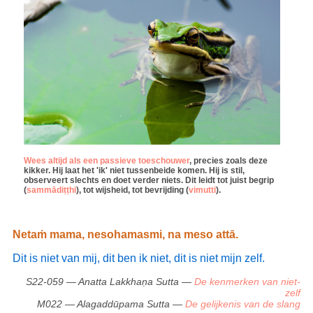
Wees altijd als een passieve toeschouwer
, precies zoals deze
kikker. Hij laat het 'ik' niet tussenbeide komen. Hij is stil,
observeert slechts en doet verder niets. Dit leidt tot juist begrip
(
sammādiṭṭhi
), tot wijsheid, tot bevrijding (
vimutti
).
Netaṁ mama, nesohamasmi, na meso attā.
Dit is niet van mij, dit ben ik niet, dit is niet mijn zelf.
S22-059 — Anatta Lakkhaṇa Sutta —
De kenmerken van niet-
zelf
M022 — Alagaddūpama Sutta —
De gelijkenis van de slang