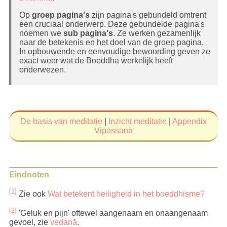
ervaringen, inzichten etc. kunnen worden 'afgevoerd'
en bewustzijn kan worden vernieuwd. Zo kan
Op
groep pagina's
zijn pagina's gebundeld omtrent
bewustzijn worden getransformeerd in helder
een cruciaal onderwerp. Deze gebundelde pagina's
objectief gewaarzijn (
sampajañña
). Dit is de functie
noemen we
sub pagina's
. Ze werken gezamenlijk
van bewustzijn.
naar de betekenis en het doel van de groep pagina.
In opbouwende en eenvoudige bewoording geven ze
De stroom van bewustzijn kan worden vergeleken
exact weer wat de Boeddha werkelijk heeft
met het stromen van een rivier. De rivier begint als
onderwezen.
een smal en ondiep stroompje, ergens op een berg.
Naarmate de rivier breder en dieper wordt, wordt hij
volwassener. En als hij eenmaal de zee bereikt
heeft, is hij tot volle wasdom gekomen en houdt hij
op te stromen.
De basis van meditatie
|
Inzicht meditatie
|
Appendix
Zo is de onontwikkelde geest (
Vipassanā
amahaggatacitta
)
eveneens eerst smal en ondiep. Maar als hij net
zoals een rivier vrijelijk en ondwangmatig stroomt,
zonder getrek en geduw, zonder plannenmakerij en
gekunsteldheid, kan hij op een natuurlijke en
Eindnoten
ongekunstelde manier gestaag breder en dieper
worden en uiteindelijk de eindbestemming bereiken.
[1]
Zie ook
Wat betekent heiligheid in het boeddhisme?
Naarmate de geest breder en dieper wordt, wordt hij
[2]
wijzer. Sluiers van
bezoedelingen
die voorheen vele
'Geluk en pijn' oftewel aangenaam en onaangenaam
zaken bedekten, zullen op een natuurlijke wijze
gevoel, zie
vedanā
.