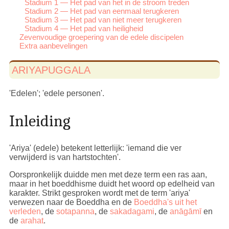
Stadium 1 — Het pad van het in de stroom treden
Stadium 2 — Het pad van eenmaal terugkeren
Stadium 3 — Het pad van niet meer terugkeren
Stadium 4 — Het pad van heiligheid
Zevenvoudige groepering van de edele discipelen
Extra aanbevelingen
ARIYAPUGGALA
'Edelen'; 'edele personen'.
Inleiding
'Ariya' (edele) betekent letterlijk: 'iemand die ver
verwijderd is van hartstochten'.
Oorspronkelijk duidde men met deze term een ras aan,
maar in het boeddhisme duidt het woord op edelheid van
karakter. Strikt gesproken wordt met de term 'ariya'
verwezen naar de Boeddha en de
Boeddha's uit het
verleden
, de
sotapanna
, de
sakadagami
, de
anāgāmī
en
de
arahat
.