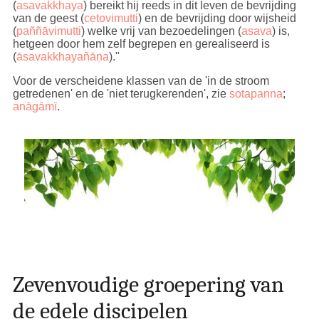
(
asavakkhaya
) bereikt hij reeds in dit leven de bevrijding
van de geest (
cetovimutti
) en de bevrijding door wijsheid
(
paññāvimutti
) welke vrij van bezoedelingen (
asava
) is,
hetgeen door hem zelf begrepen en gerealiseerd is
(
āsavakkhayañāṇa
)."
Voor de verscheidene klassen van de 'in de stroom
getredenen' en de 'niet terugkerenden', zie
sotapanna
;
anāgāmī
.
Zevenvoudige groepering van
de edele discipelen