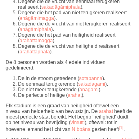
Degene die de vrucht van eenmaal terugkeren
realiseert (
sakadāgāmiphala
).
Degene die het pad van niet terugkeren realiseert
(
anāgāmimagga
).
Degene die de vrucht van niet terugkeren realiseert
(
anāgāmiphala
).
Degene die het pad van heiligheid realiseert
(
arahattamagga
).
Degene die de vrucht van heiligheid realiseert
(
arahattaphala
).
De 8 personen worden als 4 edele individuen
gedefinieerd:
De in de stroom getredene (
sotapanna
).
De eenmaal terugkerende (
sakadagami
).
De niet meer terugkerende (
anāgāmī
).
De perfecte of heilige (
arahat
).
Elk stadium is een graad van heiligheid oftewel een
niveau van helderheid van bewustzijn. De
arahat
heeft de
meest perfecte staat bereikt. Het begrip 'heiligheid' duidt
op het niveau van bevrijding (
vimutti
), oftewel: tot in
[1]
hoeverre iemand het licht van
Nibbāna
gezien heeft
.