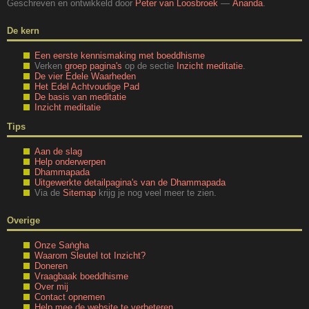
Geschreven en ontwikkeld door
Peter van Loosbroek
—
Ānanda
.
De kern
Een eerste kennismaking met boeddhisme
Verken
groep pagina's
op de sectie
Inzicht meditatie
.
De vier Edele Waarheden
Het Edel Achtvoudige Pad
De basis van meditatie
Inzicht meditatie
Tips
Aan de slag
Help onderwerpen
Dhammapada
Uitgewerkte detailpagina's van de Dhammapada
Via de
Sitemap
krijg je nog veel meer te zien.
Overige
Onze Saṅgha
Waarom Sleutel tot Inzicht?
Doneren
Vraagbaak boeddhisme
Over mij
Contact opnemen
Help mee de website te verbeteren