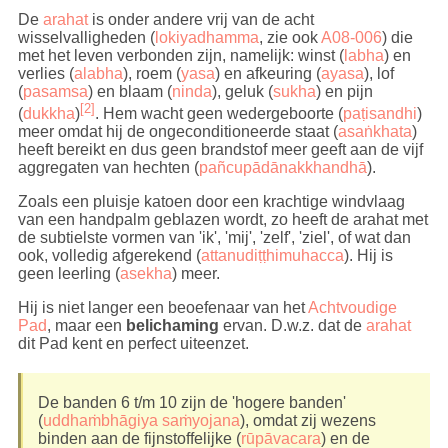
De
arahat
is onder andere vrij van de acht
wisselvalligheden (
lokiyadhamma
, zie ook
A08-006
) die
met het leven verbonden zijn, namelijk:
winst (
labha
) en
verlies (
alabha
), roem (
yasa
) en afkeuring (
ayasa
), lof
(
pasamsa
) en blaam (
ninda
), geluk (
sukha
) en pijn
[2]
(
dukkha
)
. Hem wacht geen wedergeboorte (
paṭisandhi
)
meer omdat hij de ongeconditioneerde staat (
asaṅkhata
)
heeft bereikt en dus geen brandstof meer geeft aan de vijf
aggregaten van hechten (
pañcupādānakkhandhā
).
Zoals een pluisje katoen door een krachtige windvlaag
van een handpalm geblazen wordt, zo heeft de arahat met
de subtielste vormen van 'ik', 'mij', 'zelf', 'ziel', of wat dan
ook, volledig afgerekend (
attanudiṭṭhimuhacca
). Hij is
geen leerling (
asekha
) meer.
Hij is niet langer een beoefenaar van het
Achtvoudige
Pad
, maar een
belichaming
ervan. D.w.z. dat de
arahat
dit Pad kent en perfect uiteenzet.
De banden 6 t/m 10 zijn de 'hogere banden'
(
uddhaṁbhāgiya saṁyojana
), omdat zij wezens
binden aan de fijnstoffelijke (
rūpāvacara
) en de