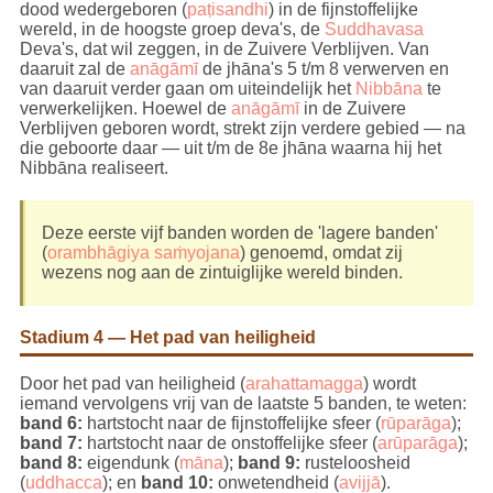
dood wedergeboren (
paṭisandhi
) in de fijnstoffelijke
wereld, in de hoogste groep deva's, de
Suddhavasa
Deva's, dat wil zeggen, in de Zuivere Verblijven. Van
daaruit zal de
anāgāmī
de jhāna's 5 t/m 8 verwerven en
van daaruit verder gaan om uiteindelijk het
Nibbāna
te
verwerkelijken. Hoewel de
anāgāmī
in de Zuivere
Verblijven geboren wordt, strekt zijn verdere gebied — na
die geboorte daar — uit t/m de 8e jhāna waarna hij het
Nibbāna realiseert.
Deze eerste vijf banden worden de 'lagere banden'
(
orambhāgiya saṁyojana
) genoemd, omdat zij
wezens nog aan de zintuiglijke wereld binden.
Stadium 4 — Het pad van heiligheid
Door het pad van heiligheid (
arahattamagga
) wordt
iemand vervolgens vrij van de laatste 5 banden, te weten:
band 6:
hartstocht naar de fijnstoffelijke sfeer (
rūparāga
);
band 7:
hartstocht naar de onstoffelijke sfeer (
arūparāga
);
band 8:
eigendunk (
māna
);
band 9:
rusteloosheid
(
uddhacca
); en
band 10:
onwetendheid (
avijjā
).