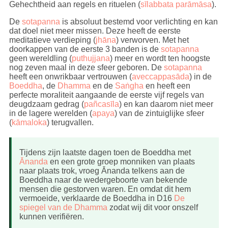
Gehechtheid aan regels en rituelen (
sīlabbata parāmāsa
).
De
sotapanna
is absoluut bestemd voor verlichting en kan
dat doel niet meer missen. Deze heeft de eerste
meditatieve verdieping (
jhāna
) verworven. Met het
doorkappen van de eerste 3 banden is de
sotapanna
geen wereldling (
puthujjana
) meer en wordt ten hoogste
nog zeven maal in deze sfeer geboren. De
sotapanna
heeft een onwrikbaar vertrouwen (
aveccappasāda
) in de
Boeddha
, de
Dhamma
en de
Saṅgha
en heeft een
perfecte moraliteit aangaande de eerste vijf regels van
deugdzaam gedrag (
pañcasīla
) en kan daarom niet meer
in de lagere werelden (
apaya
) van de zintuiglijke sfeer
(
kāmaloka
) terugvallen.
Tijdens zijn laatste dagen toen de Boeddha met
Ānanda
en een grote groep monniken van plaats
naar plaats trok, vroeg Ānanda telkens aan de
Boeddha naar de wedergeboorte van bekende
mensen die gestorven waren. En omdat dit hem
vermoeide, verklaarde de Boeddha in D16
De
spiegel van de Dhamma
zodat wij dit voor onszelf
kunnen verifiëren.