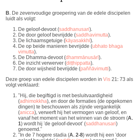
B
. De zevenvoudige groepering van de edele discipelen
luidt als volgt:
De geloof-devoot (
saddhanusari
).
De door geloof bevrijdde (
saddhavimutta
).
De lichaamsgetuige (
kāyasakkhī
).
De op beide manieren bevrijdde (
ubhato bhaga
vimutta
).
De Dhamma-devoot (
dhammānusārī
).
De inzicht verwerver (
diṭṭhippatta
).
De door wijsheid bevrijdde (
paññāvimutti
).
Deze groep van edele discipelen worden in
Vis
21: 73 als
volgt verklaard:
"Hij, die begiftigd is met besluitvaardigheid
(
adhimokkha
), en door de formaties (de opgekomen
dingen) te beschouwen als zijnde vergankelijk
(
anicca
), verwerft hij het vermogen van geloof, en
vanaf het moment van het winnen van de stroom (
A.
1
) wordt hij 'de geloof-devoot' (
saddhanusari
)
genoemd."
"In de 7 hogere stadia (
A. 2-8
) wordt hij een 'door