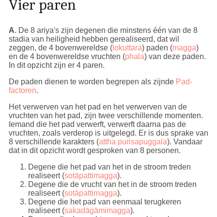
Vier paren
A
. De 8 ariya's zijn degenen die minstens één van de 8
stadia van heiligheid hebben gerealiseerd, dat wil
zeggen, de 4 bovenwereldse (
lokuttara
) paden (
magga
)
en de 4 bovenwereldse vruchten (
phala
) van deze paden.
In dit opzicht zijn er 4 paren.
De paden dienen te worden begrepen als zijnde
Pad-
factoren
.
Het verwerven van het pad en het verwerven van de
vruchten van het pad, zijn twee verschillende momenten.
Iemand die het pad verwerft, verwerft daarna pas de
vruchten, zoals verderop is uitgelegd. Er is dus sprake van
8 verschillende karakters (
attha purisapuggala
). Vandaar
dat in dit opzicht wordt gesproken van 8 personen.
Degene die het pad van het in de stroom treden
realiseert (
sotāpattimagga
).
Degene die de vrucht van het in de stroom treden
realiseert (
sotāpattimagga
).
Degene die het pad van eenmaal terugkeren
realiseert (
sakadāgāmimagga
).