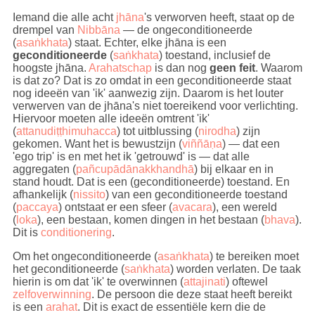
Iemand die alle acht
jhāna
's verworven heeft, staat op de
drempel van
Nibbāna
— de ongeconditioneerde
(
asaṅkhata
) staat. Echter, elke jhāna is een
geconditioneerde
(
saṅkhata
) toestand, inclusief de
hoogste jhāna.
Arahatschap
is dan nog
geen feit
. Waarom
is dat zo? Dat is zo omdat in een geconditioneerde staat
nog ideeën van 'ik' aanwezig zijn. Daarom is het louter
verwerven van de jhāna's niet toereikend voor verlichting.
Hiervoor moeten alle ideeën omtrent 'ik'
(
attanudiṭṭhimuhacca
) tot uitblussing (
nirodha
) zijn
gekomen. Want het is bewustzijn (
viññāṇa
) — dat een
'ego trip' is en met het ik 'getrouwd' is — dat alle
aggregaten (
pañcupādānakkhandhā
) bij elkaar en in
stand houdt. Dat is een (geconditioneerde) toestand. En
afhankelijk (
nissito
) van een geconditioneerde toestand
(
paccaya
) ontstaat er een sfeer (
avacara
), een wereld
(
loka
), een bestaan, komen dingen in het bestaan (
bhava
).
Dit is
conditionering
.
Om het ongeconditioneerde (
asaṅkhata
) te bereiken moet
het geconditioneerde (
saṅkhata
) worden verlaten. De taak
hierin is om dat 'ik' te overwinnen (
attajinati
) oftewel
zelfoverwinning
. De persoon die deze staat heeft bereikt
is een
arahat
. Dit is exact de essentiële kern die de