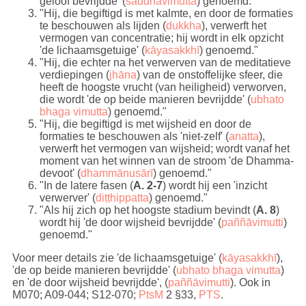
geloof bevrijdde' (
saddhavimutta
) genoemd."
"Hij, die begiftigd is met kalmte, en door de formaties
te beschouwen als lijden (
dukkha
), verwerft het
vermogen van concentratie; hij wordt in elk opzicht
'de lichaamsgetuige' (
kāyasakkhī
) genoemd."
"Hij, die echter na het verwerven van de meditatieve
verdiepingen (
jhāna
) van de onstoffelijke sfeer, die
heeft de hoogste vrucht (van heiligheid) verworven,
die wordt 'de op beide manieren bevrijdde' (
ubhato
bhaga vimutta
) genoemd."
"Hij, die begiftigd is met wijsheid en door de
formaties te beschouwen als 'niet-zelf' (
anatta
),
verwerft het vermogen van wijsheid; wordt vanaf het
moment van het winnen van de stroom 'de Dhamma-
devoot' (
dhammānusārī
) genoemd."
"In de latere fasen (
A. 2-7
) wordt hij een 'inzicht
verwerver' (
diṭṭhippatta
) genoemd."
"Als hij zich op het hoogste stadium bevindt (
A. 8
)
wordt hij 'de door wijsheid bevrijdde' (
paññāvimutti
)
genoemd."
Voor meer details zie 'de lichaamsgetuige' (
kāyasakkhī
),
'de op beide manieren bevrijdde' (
ubhato bhaga vimutta
)
en 'de door wijsheid bevrijdde', (
paññāvimutti
). Ook in
M070; A09-044; S12-070;
PtsM
2 §33,
PTS
.