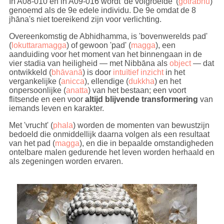
In A08-010 en in A09-016 wordt 'de volgroeide' (
gotrabhū
)
genoemd als de 9e edele individu. De 9e omdat de 8
jhāna's niet toereikend zijn voor verlichting.
Overeenkomstig de Abhidhamma, is 'bovenwerelds pad'
(
lokuttaramagga
) of gewoon 'pad' (
magga
), een
aanduiding voor het moment van het binnengaan in de
vier stadia van heiligheid — met Nibbāna als
object
— dat
ontwikkeld (
bhāvanā
) is door
intuïtief inzicht
in het
vergankelijke (
anicca
), ellendige (
dukkha
) en het
onpersoonlijke (
anatta
) van het bestaan; een voort
flitsende en een voor
altijd blijvende transformering
van
iemands leven en karakter.
Met 'vrucht' (
phala
) worden de momenten van bewustzijn
bedoeld die onmiddellijk daarna volgen als een resultaat
van het pad (
magga
), en die in bepaalde omstandigheden
ontelbare malen gedurende het leven worden herhaald en
als zegeningen worden ervaren.