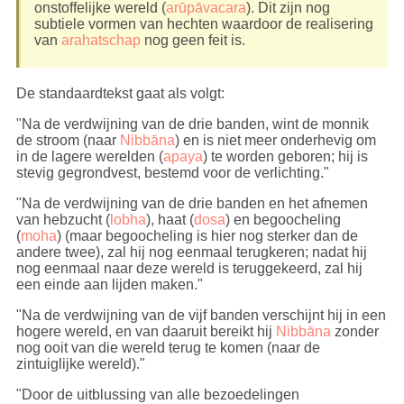
onstoffelijke wereld (
arūpāvacara
). Dit zijn nog
subtiele vormen van hechten waardoor de realisering
van
arahatschap
nog geen feit is.
De standaardtekst gaat als volgt:
"Na de verdwijning van de drie banden, wint de monnik
de stroom (naar
Nibbāna
) en is niet meer onderhevig om
in de lagere werelden (
apaya
) te worden geboren; hij is
stevig gegrondvest, bestemd voor de verlichting."
"Na de verdwijning van de drie banden en het afnemen
van hebzucht (
lobha
), haat (
dosa
) en begoocheling
(
moha
) (maar begoocheling is hier nog sterker dan de
andere twee), zal hij nog eenmaal terugkeren; nadat hij
nog eenmaal naar deze wereld is teruggekeerd, zal hij
een einde aan lijden maken."
"Na de verdwijning van de vijf banden verschijnt hij in een
hogere wereld, en van daaruit bereikt hij
Nibbāna
zonder
nog ooit van die wereld terug te komen (naar de
zintuiglijke wereld)."
"Door de uitblussing van alle bezoedelingen