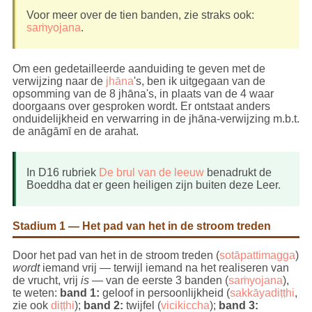
Voor meer over de tien banden, zie straks ook:
saṁyojana
.
Om een gedetailleerde aanduiding te geven met de
verwijzing naar de
jhāna
's, ben ik uitgegaan van de
opsomming van de 8 jhāna's, in plaats van de 4 waar
doorgaans over gesproken wordt. Er ontstaat anders
onduidelijkheid en verwarring in de jhāna-verwijzing m.b.t.
de anāgāmī en de arahat.
In D16 rubriek
De brul van de leeuw
benadrukt de
Boeddha dat er geen heiligen zijn buiten deze Leer.
Stadium 1 — Het pad van het in de stroom treden
Door het pad van het in de stroom treden (
sotāpattimagga
)
wordt
iemand vrij — terwijl iemand na het realiseren van
de vrucht, vrij
is
— van de eerste 3 banden (
saṁyojana
),
te weten:
band 1:
geloof in persoonlijkheid (
sakkāyadiṭṭhi
,
zie ook
diṭṭhi
);
band 2:
twijfel (
vicikiccha
);
band 3: