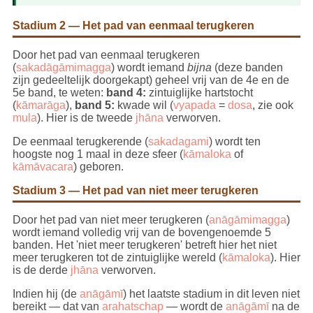
Stadium 2 — Het pad van eenmaal terugkeren
Door het pad van eenmaal terugkeren
(
sakadāgāmimagga
) wordt iemand
bijna
(deze banden
zijn gedeeltelijk doorgekapt) geheel vrij van de 4e en de
5e band, te weten:
band 4:
zintuiglijke hartstocht
(
kāmarāga
),
band 5:
kwade wil (
vyapada
=
dosa
, zie ook
mula
). Hier is de tweede
jhāna
verworven.
De eenmaal terugkerende (
sakadagami
) wordt ten
hoogste nog 1 maal in deze sfeer (
kāmaloka
of
kāmāvacara
) geboren.
Stadium 3 — Het pad van niet meer terugkeren
Door het pad van niet meer terugkeren (
anāgāmimagga
)
wordt iemand volledig vrij van de bovengenoemde 5
banden. Het 'niet meer terugkeren' betreft hier het niet
meer terugkeren tot de zintuiglijke wereld (
kāmaloka
). Hier
is de derde
jhāna
verworven.
Indien hij (de
anāgāmī
) het laatste stadium in dit leven niet
bereikt — dat van
arahatschap
— wordt de
anāgāmī
na de