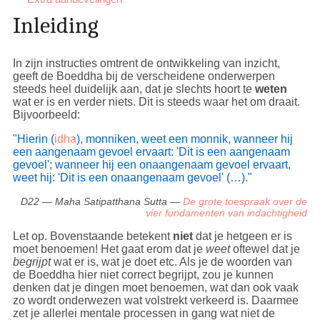
Inleiding
In zijn instructies omtrent de ontwikkeling van inzicht,
geeft de Boeddha bij de verscheidene onderwerpen
steeds heel duidelijk aan, dat je slechts hoort te
weten
wat er is en verder niets. Dit is steeds waar het om draait.
Bijvoorbeeld:
"Hierin (
idha
), monniken, weet een monnik, wanneer hij
een aangenaam gevoel ervaart: 'Dit is een aangenaam
gevoel'; wanneer hij een onaangenaam gevoel ervaart,
weet hij: 'Dit is een onaangenaam gevoel' (…)."
D22 — Maha Satipatthana Sutta —
De grote toespraak over de
vier fundamenten van indachtigheid
Let op. Bovenstaande betekent
niet
dat je hetgeen er is
moet benoemen! Het gaat erom dat je
weet
oftewel dat je
begrijpt
wat er is, wat je doet etc. Als je de woorden van
de Boeddha hier niet correct begrijpt, zou je kunnen
denken dat je dingen moet benoemen, wat dan ook vaak
zo wordt onderwezen wat volstrekt verkeerd is. Daarmee
zet je allerlei mentale processen in gang wat niet de