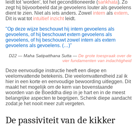
leidt tot 'worden', tot het geconditioneerde (
saṅkhata
). Zo
zegt hij bijvoorbeeld dat je gevoelens louter als gevoelens
dient te zien. Niet als iets anders. Zowel
intern
als
extern
.
Dit is wat tot
intuïtief inzicht
leidt.
"Op deze wijze beschouwt hij intern gevoelens als
gevoelens, of hij beschouwt extern gevoelens als
gevoelens, of hij beschouwt zowel intern als extern
gevoelens als gevoelens. (…)"
D22 — Maha Satipatthana Sutta —
De grote toespraak over de
vier fundamenten van indachtigheid
Deze eenvoudige instructie heeft een diepe en
veelomvattende betekenis. Die veelomvattendheid zal ik
hier in een korte en eenvoudige bewoording uitleggen. Dit
maakt het mogelijk om de kern van bovenstaande
woorden van de Boeddha diep in je hart en in de meest
belangrijke aspecten te begrijpen. Schenk diepe aandacht
zodat je het nooit meer zult vergeten.
De passiviteit van de kikker