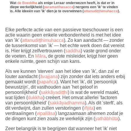
Wat
de Boeddha
als enige Leraar onderwezen heeft, is dat er in
diepe werkelijkheid (
paramatthasacca
) nergens een 'ik' te vinden
is. Alle ideeën van 'ik' dien je te overwinnen (
attanudiṭṭhimuhacca
).
Elke perfecte actie van een passieve toeschouwer is een
actie waarin geen enkele verbondenheid is met het idee
van 'ik' (
attanudiṭṭhimuhacca
). Zo kan aandacht — zonder
de tussenkomst van 'ik' — het echte werk doen dat vereist
is. Hier krijgt zelfvertrouwen (
saddha
) vaste grond onder
de voeten. En
Māra
, de grote misleider, krijgt hier geen
enkele ruimte, geen schijn van kans.
Als we kunnen 'sterven' aan het idee van 'ik', dan zal er
louter aandacht (
āvajjana
) zijn zonder dat iets anders erbij
gemaakt wordt (
papañca
). Want het 'ik', dit 'persoonlijk
bewustzijn', dit vasthouden aan 'het geloof in
persoonlijkheid' (
sakkāyadiṭṭhi
) is wat de wereld maakt,
wat lijden (
dukkha
) creëert. Het omvat allerlei 'factoren
van persoonlijkheid' (
sakkāyadhamma
). Als dit 'sterft', als
dit verdwijnt, dan zullen verstoringen (
iñjita
) en
verdraaiingen (
vipallāsa
) langzaamaan afnemen zodat je
de dingen kunt zien zoals ze werkelijk zijn (
yathābhūta
).
Zeer belangrijk is te begrijpen dat wanneer het 'ik' niet