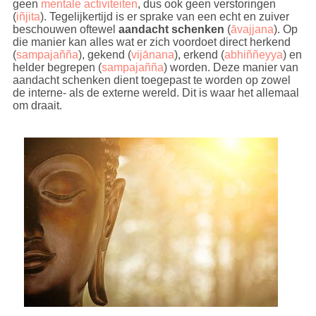
geen
mentale activiteiten
, dus ook geen verstoringen
(
iñjita
). Tegelijkertijd is er sprake van een echt en zuiver
beschouwen oftewel
aandacht schenken
(
āvajjana
). Op
die manier kan alles wat er zich voordoet direct herkend
(
sampajañña
), gekend (
vijānana
), erkend (
abhiññeyya
) en
helder begrepen (
sampajañña
) worden. Deze manier van
aandacht schenken dient toegepast te worden op zowel
de interne- als de externe wereld. Dit is waar het allemaal
om draait.