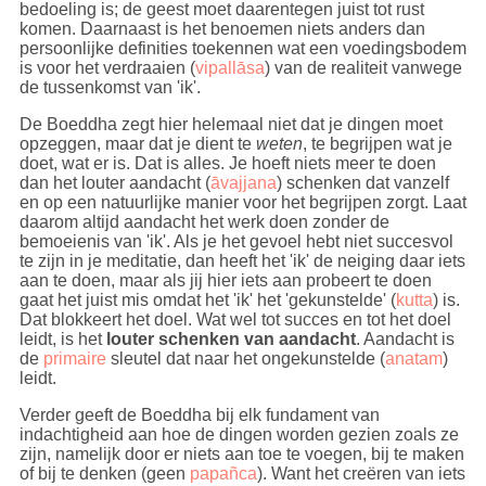
bedoeling is; de geest moet daarentegen juist tot rust
komen. Daarnaast is het benoemen niets anders dan
persoonlijke definities toekennen wat een voedingsbodem
is voor het verdraaien (
vipallāsa
) van de realiteit vanwege
de tussenkomst van 'ik'.
De Boeddha zegt hier helemaal niet dat je dingen moet
opzeggen, maar dat je dient te
weten
, te begrijpen wat je
doet, wat er is. Dat is alles. Je hoeft niets meer te doen
dan het louter aandacht (
āvajjana
) schenken dat vanzelf
en op een natuurlijke manier voor het begrijpen zorgt. Laat
daarom altijd aandacht het werk doen zonder de
bemoeienis van 'ik'. Als je het gevoel hebt niet succesvol
te zijn in je meditatie, dan heeft het 'ik' de neiging daar iets
aan te doen, maar als jij hier iets aan probeert te doen
gaat het juist mis omdat het 'ik' het 'gekunstelde' (
kutta
) is.
Dat blokkeert het doel. Wat wel tot succes en tot het doel
leidt, is het
louter schenken van aandacht
. Aandacht is
de
primaire
sleutel dat naar het ongekunstelde (
anatam
)
leidt.
Verder geeft de Boeddha bij elk fundament van
indachtigheid aan hoe de dingen worden gezien zoals ze
zijn, namelijk door er niets aan toe te voegen, bij te maken
of bij te denken (geen
papañca
). Want het creëren van iets