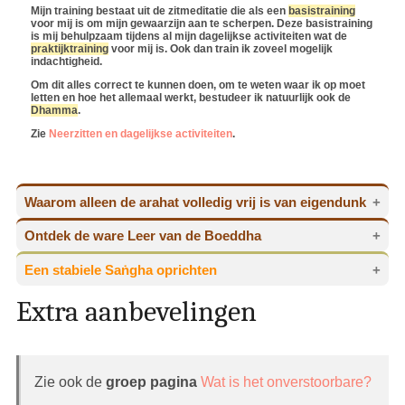
Mijn training bestaat uit de zitmeditatie die als een
basistraining
voor mij is om mijn gewaarzijn aan te scherpen. Deze basistraining
is mij behulpzaam tijdens al mijn dagelijkse activiteiten wat de
praktijktraining
voor mij is. Ook dan train ik zoveel mogelijk
indachtigheid.
Om dit alles correct te kunnen doen, om te weten waar ik op moet
letten en hoe het allemaal werkt, bestudeer ik natuurlijk ook de
Dhamma
.
Zie
Neerzitten en dagelijkse activiteiten
.
Waarom alleen de arahat volledig vrij is van eigendunk
Ontdek de ware Leer van de Boeddha
Waarom alleen de arahat volledig vrij is van
eigendunk
Een stabiele Saṅgha oprichten
Ontdek de ware Leer van de Boeddha
Wil je weten waarom de arahat volledig vrij is van
Extra aanbevelingen
Een stabiele Saṅgha oprichten
eigendunk en hoe dit in relatie staat met de
Op
STI
is de ware Leer van
de Boeddha
tot in detail
beoefening van de ware Dhamma? Bekijk dan eens
en in eenvoudige taal uiteengezet. Alles is
Uit respect voor de Boeddha en zijn Dhamma is
de pagina Mānābhisamaya —
Volledig vrij van
rechtstreeks ondersteund door de woorden van de
deze website door de auteur met grote
eigendunk
.
Meester zelf en door
de auteur
toegelicht met een
zorgvuldigheid ontwikkeld. Wie STI kent zal beamen
diep inzicht in de Leer. Exact in het licht zoals deze
Zie ook de
groep pagina
Wat is het onverstoorbare?
dat de website ongekend bijzonder is. Vanwege dit
oorspronkelijk door de Boeddha is onderwezen.
feit is het van groot belang dat de missie van de