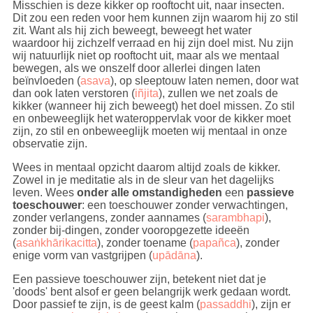
Misschien is deze kikker op rooftocht uit, naar insecten.
Dit zou een reden voor hem kunnen zijn waarom hij zo stil
zit. Want als hij zich beweegt, beweegt het water
waardoor hij zichzelf verraad en hij zijn doel mist. Nu zijn
wij natuurlijk niet op rooftocht uit, maar als we mentaal
bewegen, als we onszelf door allerlei dingen laten
beïnvloeden (
asava
), op sleeptouw laten nemen, door wat
dan ook laten verstoren (
iñjita
), zullen we net zoals de
kikker (wanneer hij zich beweegt) het doel missen. Zo stil
en onbeweeglijk het wateroppervlak voor de kikker moet
zijn, zo stil en onbeweeglijk moeten wij mentaal in onze
observatie zijn.
Wees in mentaal opzicht daarom altijd zoals de kikker.
Zowel in je meditatie als in de sleur van het dagelijks
leven. Wees
onder alle omstandigheden
een
passieve
toeschouwer
: een toeschouwer zonder verwachtingen,
zonder verlangens, zonder aannames (
sarambhapi
),
zonder bij-dingen, zonder vooropgezette ideeën
(
asaṅkhārikacitta
), zonder toename (
papañca
), zonder
enige vorm van vastgrijpen (
upādāna
).
Een passieve toeschouwer zijn, betekent niet dat je
'doods' bent alsof er geen belangrijk werk gedaan wordt.
Door passief te zijn, is de geest kalm (
passaddhi
), zijn er