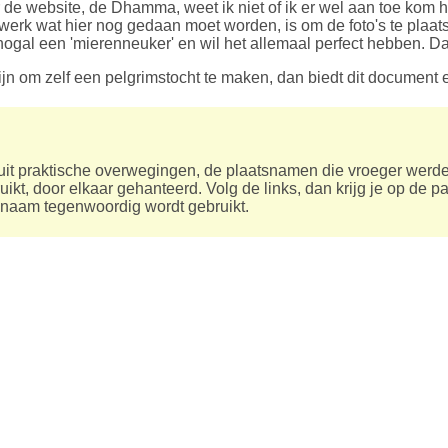
e website, de Dhamma, weet ik niet of ik er wel aan toe kom h
erk wat hier nog gedaan moet worden, is om de foto's te plaatse
nogal een 'mierenneuker' en wil het allemaal perfect hebben. D
ijn om zelf een pelgrimstocht te maken, dan biedt dit document 
nuit praktische overwegingen, de plaatsnamen die vroeger werd
kt, door elkaar gehanteerd. Volg de links, dan krijg je op de 
naam tegenwoordig wordt gebruikt.