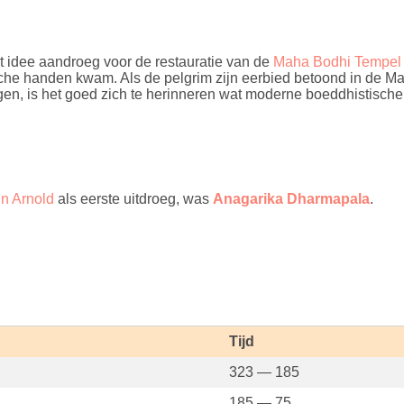
t idee aandroeg voor de restauratie van de
Maha Bodhi Tempel
ische handen kwam. Als de pelgrim zijn eerbied betoond in de Ma
gen, is het goed zich te herinneren wat moderne boeddhistisch
n Arnold
als eerste uitdroeg, was
Anagarika Dharmapala
.
Tijd
323 — 185
185 — 75