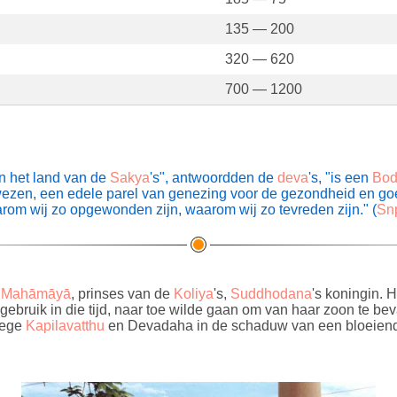
135 — 200
320 — 620
700 — 1200
in het land van de
Sakya
's", antwoordden de
deva
's, "is een
Bod
jk wezen, een edele parel van genezing voor de gezondheid en 
aarom wij zo opgewonden zijn, waarom wij zo tevreden zijn." (
Sn
s
Mahāmāyā
, prinses van de
Koliya
's,
Suddhodana
's koningin.
gebruik in die tijd, naar toe wilde gaan om van haar zoon te bev
wege
Kapilavatthu
en Devadaha in de schaduw van een bloeie