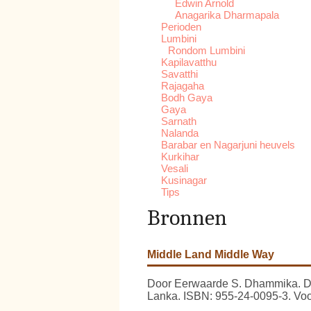
Edwin Arnold
Anagarika Dharmapala
Perioden
Lumbini
Rondom Lumbini
Kapilavatthu
Savatthi
Rajagaha
Bodh Gaya
Gaya
Sarnath
Nalanda
Barabar en Nagarjuni heuvels
Kurkihar
Vesali
Kusinagar
Tips
Bronnen
Middle Land Middle Way
Door Eerwaarde S. Dhammika. Dit 
Lanka. ISBN: 955-24-0095-3. Voor