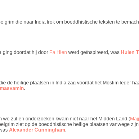
lgrim die naar India trok om boeddhistische teksten te bemach
a ging doordat hij door
Fa Hien
werd geïnspireerd, was
Huien T
 die de heilige plaatsen in India zag voordat het Moslim leger ha
rmasvamin
.
n we zullen onderzoeken kwam niet naar het Midden Land (
Maj
elgrim ziet op de boeddhistische heilige plaatsen vanwege zi
 was
Alexander Cunningham
.