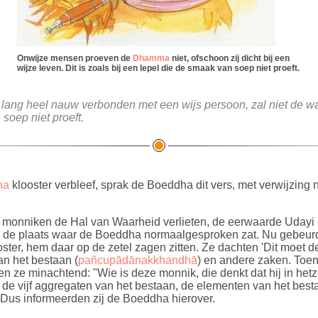
Onwijze mensen proeven de
Dhamma
niet, ofschoon zij dicht bij een
wijze leven. Dit is zoals bij een lepel die de smaak van soep niet proeft.
n lang heel nauw verbonden met een wijs persoon, zal niet de w
soep niet proeft.
na
klooster verbleef, sprak de Boeddha dit vers, met verwijzin
 monniken de Hal van Waarheid verlieten, de eerwaarde Udayi 
 de plaats waar de Boeddha normaalgesproken zat. Nu gebeurd
ster, hem daar op de zetel zagen zitten. Ze dachten 'Dit moet d
n het bestaan (
pañcupādānakkhandhā
) en andere zaken. Toen 
en ze minachtend: "Wie is deze monnik, die denkt dat hij in hetz
de vijf aggregaten van het bestaan, de elementen van het best
" Dus informeerden zij de Boeddha hierover.