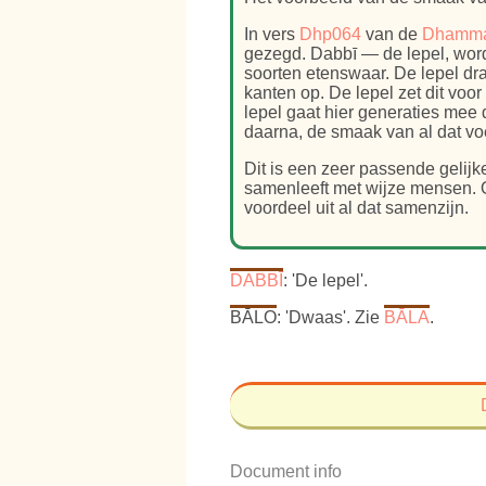
In vers
Dhp064
van de
Dhamm
gezegd. Dabbī — de lepel, wordt
soorten etenswaar. De lepel dra
kanten op. De lepel zet dit voor
lepel gaat hier generaties mee d
daarna, de smaak van al dat voe
Dit is een zeer passende gelij
samenleeft met wijze mensen. On
voordeel uit al dat samenzijn.
DABBĪ
: 'De lepel'.
BĀLO
: 'Dwaas'. Zie
BĀLA
.
Document info