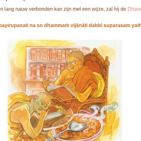
 lang nauw verbonden kan zijn met een wijze, zal hij de
Dha
 payirupasati na so dhammaṁ vijānāti dabbī suparasam yat