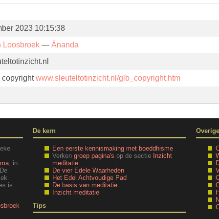
ber 2023 10:15:38
n Loosbroek
—
Ānanda
eltotinzicht.nl
. copyright
www.sleuteltotinzicht.nl/glb_copyright.htm
De kern
Overig
ieke
Een eerste kennismaking met boeddhisme
O
Verken
groep pagina's
op de sectie
Inzicht
W
mma
, in
meditatie
.
D
 De
De vier Edele Waarheden
V
iek
Het Edel Achtvoudige Pad
O
es is
De basis van meditatie
C
Inzicht meditatie
H
N
osbroek
Tips
C