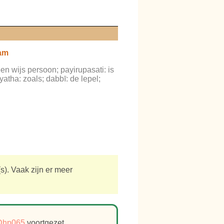
sam
en wijs persoon; payirupasati: is
atha: zoals; dabbī: de lepel;
). Vaak zijn er meer
Dhp065
voortgezet.