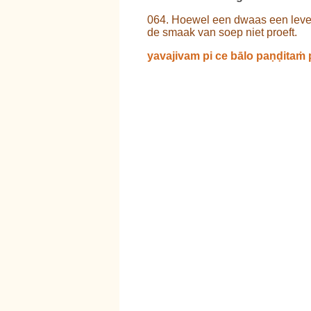
064. Hoewel een dwaas een leven
de smaak van soep niet proeft.
yavajivam pi ce bālo paṇḍitaṁ