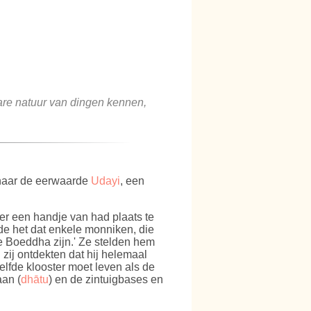
are natuur van dingen kennen,
g naar de eerwaarde
Udayi
, een
er een handje van had plaats te
e het dat enkele monniken, die
e Boeddha zijn.' Ze stelden hem
zij ontdekten dat hij helemaal
elfde klooster moet leven als de
aan (
dhātu
) en de zintuigbases en