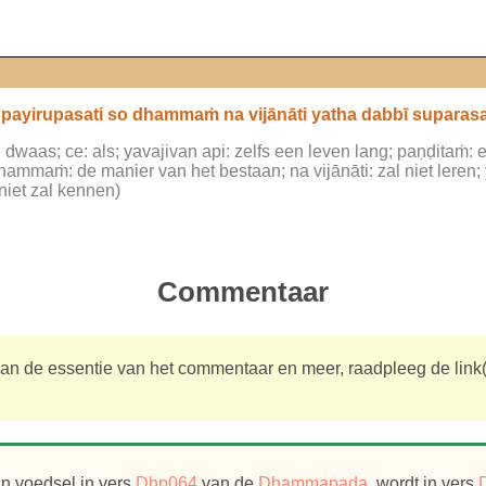
ṁ payirupasati so dhammaṁ na vijānāti yatha dabbī supara
waas; ce: als; yavajivan api: zelfs een leven lang; paṇḍitaṁ: e
hammaṁ: de manier van het bestaan; na vijānāti: zal niet leren; y
iet zal kennen)
Commentaar
an de essentie van het commentaar en meer, raadpleeg de link(s
n voedsel in vers
Dhp064
van de
Dhammapada
, wordt in vers