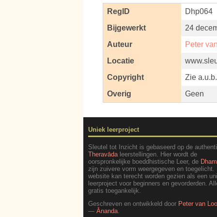
RegID
Dhp064
Bijgewerkt
24 decem
Auteur
Peter va
Locatie
www.sleut
Copyright
Zie a.u.b
Overig
Geen
Uniek leerproject
Sleutel tot Inzicht is gebaseerd op de authent
Theravāda
leerstellingen. Hier wordt de
oorspronkelijke boeddhistische Leer, de
Dha
zijn zuivere vorm weergegeven en toegelicht.
website kan terecht worden gezien als een un
leerproject voor beginners en gevorderden. All
gratis toegankelijk.
Geschreven en ontwikkeld door
Peter van Lo
—
Ānanda
.