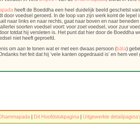
apada
heeft de Boeddha een heel duidelijk beeld geschetst va
 door voedsel geroerd. In de loop van zijn werk komt de lepel i
ait naar links en naar rechts, gaat naar boven en naar beneden
 allerlei soorten voedsel voort: voor zoet voedsel, voor zuur voed
oor totdat hij versleten is. Het punt dat hier door de Boeddha w
dsel niet heeft geproefd.
kenis om aan te tonen wat er met een dwaas persoon (
bāla
) gebe
danks het feit dat hij 'vele kanten opgedraaid is' en hem veel g
Dhammapada
|
Dit Hoofdstukpagina
|
Uitgewerkte detailpagina'