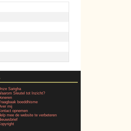
e
nze Saṅgha
aarom Sleutel tot Inzicht?
oneren
raagbaak boeddhisme
ver mij
ontact opnemen
elp mee de website te verbeteren
ieuwsbrief
opyright