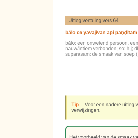
Uitleg vertaling vers 64
bālo ce yavajivan api paṇḍita
bālo: een onwetend persoon, een d
nauw/intiem verbonden; so: hij; d
suparasam: de smaak van soep (n
Tip
Voor een nadere uitleg v
verwijzingen.
Het voorbeeld van de smaak va