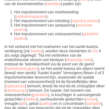
van de bovenwereldse (
lokuttara
) paden zijn:
Het impulsmoment van voorbereiding
(
parikammajavana
).
Het impulsmoment van inleiding (
upacāra javana
)
Het impulsmoment van aanpassing (
anuloma
javana
).
Het impulsmoment van volwassenheid (
gotrabhū
javana
).
In het verband met het realiseren van het aarde-kasiṇa
verdieping (zie
kasiṇa
), worden deze momenten in
Vis
4
als volgt uitgelegd: "Na het verbreken van de
onderbewuste stroom van bestaan (
bhavaṅga sota
),
ontstaat de 'betrokkenheid via de poort van de geest'
(
manodvārāvajjana
), en het aarde-kasiṇa als object neemt
(terwijl men denkt) 'Aarde! Aarde!' Vervolgens flitsen 4 of 5
impulsmomenten tevoorschijn, waaronder de laatste
(moment van volwassenheid) tot de fijnstoffelijke sfeer
(
rūpāvacara
) behoort, terwijl de rest tot de zintuiglijke sfeer
(
kāmāvacara
) behoort. De laatste, het moment van
volwassenheid (
gotrabhū
), is krachtiger in aanvangende
gedachten (
vitakka
), aanhoudende gedachten (
vicara
),
vreugde (
pīti
), geluk (
sukha
) en in concentratie (
samādhi
),
dan de staten van bewustzijn die tot de zintuiglijke sfeer