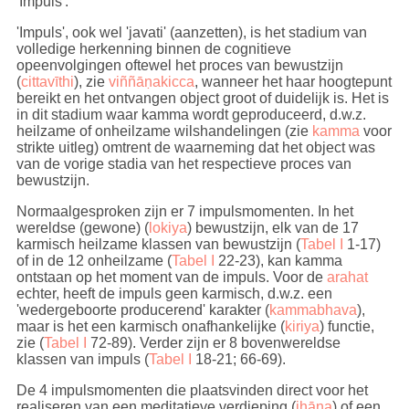
'Impuls'.
'Impuls', ook wel 'javati' (aanzetten), is het stadium van
volledige herkenning binnen de cognitieve
opeenvolgingen oftewel het proces van bewustzijn
(
cittavīthi
), zie
viññāṇakicca
, wanneer het haar hoogtepunt
bereikt en het ontvangen object groot of duidelijk is. Het is
in dit stadium waar kamma wordt geproduceerd, d.w.z.
heilzame of onheilzame wilshandelingen (zie
kamma
voor
strikte uitleg) omtrent de waarneming dat het object was
van de vorige stadia van het respectieve proces van
bewustzijn.
Normaalgesproken zijn er 7 impulsmomenten. In het
wereldse (gewone) (
lokiya
) bewustzijn, elk van de 17
karmisch heilzame klassen van bewustzijn (
Tabel I
1-17)
of in de 12 onheilzame (
Tabel I
22-23), kan kamma
ontstaan op het moment van de impuls. Voor de
arahat
echter, heeft de impuls geen karmisch, d.w.z. een
'wedergeboorte producerend' karakter (
kammabhava
),
maar is het een karmisch onafhankelijke (
kiriya
) functie,
zie (
Tabel I
72-89). Verder zijn er 8 bovenwereldse
klassen van impuls (
Tabel I
18-21; 66-69).
De 4 impulsmomenten die plaatsvinden direct voor het
realiseren van een meditatieve verdieping (
jhāna
) of een