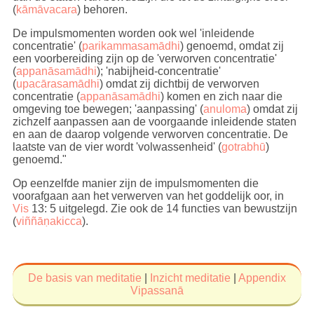
(
kāmāvacara
) behoren.
De impulsmomenten worden ook wel 'inleidende
concentratie' (
parikammasamādhi
) genoemd, omdat zij
een voorbereiding zijn op de 'verworven concentratie'
(
appanāsamādhi
); 'nabijheid-concentratie'
(
upacārasamādhi
) omdat zij dichtbij de verworven
concentratie (
appanāsamādhi
) komen en zich naar die
omgeving toe bewegen; 'aanpassing' (
anuloma
) omdat zij
zichzelf aanpassen aan de voorgaande inleidende staten
en aan de daarop volgende verworven concentratie. De
laatste van de vier wordt 'volwassenheid' (
gotrabhū
)
genoemd."
Op eenzelfde manier zijn de impulsmomenten die
voorafgaan aan het verwerven van het goddelijk oor, in
Vis
13: 5 uitgelegd. Zie ook de 14 functies van bewustzijn
(
viññāṇakicca
).
De basis van meditatie
|
Inzicht meditatie
|
Appendix
Vipassanā