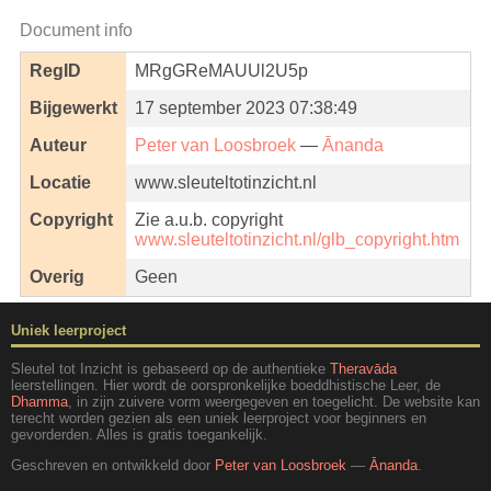
Document info
RegID
MRgGReMAUUl2U5p
Bijgewerkt
17 september 2023 07:38:49
Auteur
Peter van Loosbroek
—
Ānanda
Locatie
www.sleuteltotinzicht.nl
Copyright
Zie a.u.b. copyright
www.sleuteltotinzicht.nl/glb_copyright.htm
Overig
Geen
Uniek leerproject
Sleutel tot Inzicht is gebaseerd op de authentieke
Theravāda
leerstellingen. Hier wordt de oorspronkelijke boeddhistische Leer, de
Dhamma
, in zijn zuivere vorm weergegeven en toegelicht. De website kan
terecht worden gezien als een uniek leerproject voor beginners en
gevorderden. Alles is gratis toegankelijk.
Geschreven en ontwikkeld door
Peter van Loosbroek
—
Ānanda
.