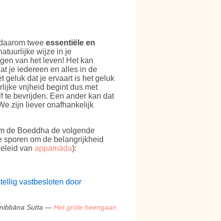
 daarom twee
essentiële en
atuurlijke wijze in je
eugen van het leven! Het kan
at je iedereen en alles in de
 geluk dat je ervaart is het geluk
lijke vrijheid begint dus met
 te bevrijden. Een ander kan dat
e zijn liever onafhankelijk
om de Boeddha de volgende
te sporen om de belangrijkheid
geleid van
appamāda
):
ellig vastbesloten door
nibbāna Sutta —
Het grote heengaan