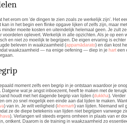
delen
t het erom om 'de dingen te zien zoals ze werkelijk zijn'. Het eers
an in het begin een flinke opgave lijken of zelfs zijn, maar met 
s minder moeite kosten en uiteindelijk helemaal geen. Je zult ze
voordelen oplevert. Werkelijk in alle opzichten. Als je op een
logisch en niet zo moeilijk te begrijpen. De eigen ervaring is echte
eugde beleven in waakzaamheid (
appamādarato
) en dan kost he
omdat waakzaamheid — na enige oefening — diep in je
hart
een d
orgaan.
egrip
aald moment zelfs een begrip in je ontstaan waardoor je onop
). Datgene wat je angst inboezemt, heeft te maken met de terug
rband houdt met het dagende begrip van lijden (
dukkha
). Verder
n om zo snel mogelijk een einde aan dat lijden te maken. Want 
va
) van in. Je wilt veiligheid (
khemaṁ
) van lijden. Niemand wil 
omdat ze de diepe betekenis van lijden niet begrijpen vanwege zi
hava
). Verlangen wil steeds ergens omheen in plaats van er d
zijn, ontkent. Daarom is de training in waakzaamheid zo essentie