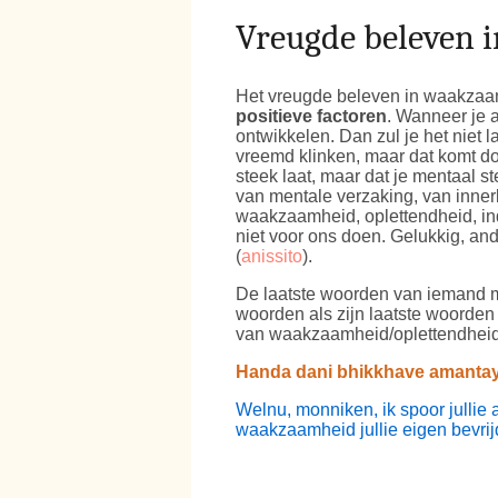
Vreugde beleven 
Het vreugde beleven in waakzaam
positieve factoren
. Wanneer je a
ontwikkelen. Dan zul je het niet l
vreemd klinken, maar dat komt door
steek laat, maar dat je mentaal st
van mentale verzaking, van innerl
waakzaamheid, oplettendheid, ind
niet voor ons doen. Gelukkig, an
(
anissito
).
De laatste woorden van iemand 
woorden als zijn laatste woorden
van waakzaamheid/oplettendheid/
Handa dani bhikkhave amanta
Welnu, monniken, ik spoor jullie
waakzaamheid jullie eigen bevrij