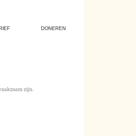
RIEF
DONEREN
waakzaam zijn.