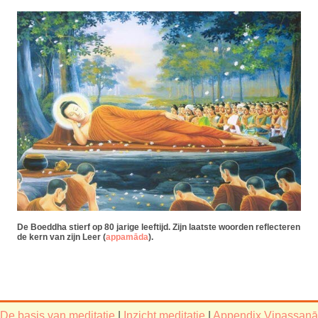
De Boeddha stierf op 80 jarige leeftijd. Zijn laatste woorden reflecteren
de kern van zijn Leer (
appamāda
).
De basis van meditatie
|
Inzicht meditatie
|
Appendix Vipassanā