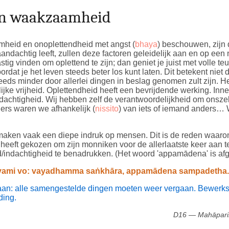
in waakzaamheid
heid en onoplettendheid met angst (
bhaya
) beschouwen, zijn
andachtig leeft, zullen deze factoren geleidelijk aan en op een n
astig vinden om oplettend te zijn; dan geniet je juist met volle t
dat je het leven steeds beter los kunt laten. Dit betekent niet d
eeds minder door allerlei dingen in beslag genomen zult zijn. Het
ijke vrijheid. Oplettendheid heeft een bevrijdende werking. Inner
achtigheid. Wij hebben zelf de verantwoordelijkheid om onszelf
ders waren we afhankelijk (
nissito
) van iets of iemand anders… W
maken vaak een diepe indruk op mensen. Dit is de reden waar
 heeft gekozen om zijn monniken voor de allerlaatste keer aan 
indachtigheid te benadrukken. (Het woord 'appamādena' is af
yami vo: vayadhamma saṅkhāra, appamādena sampadetha.
 aan: alle samengestelde dingen moeten weer vergaan. Bewerkst
ding.
D16 — Mahāpari