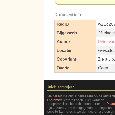
Document info
RegID
w2Eq2C
Bijgewerkt
23 oktob
Auteur
Peter va
Locatie
www.sleut
Copyright
Zie a.u.b
Overig
Geen
Uniek leerproject
Sleutel tot Inzicht is gebaseerd op de authent
Theravāda
leerstellingen. Hier wordt de
oorspronkelijke boeddhistische Leer, de
Dha
zijn zuivere vorm weergegeven en toegelicht.
website kan terecht worden gezien als een un