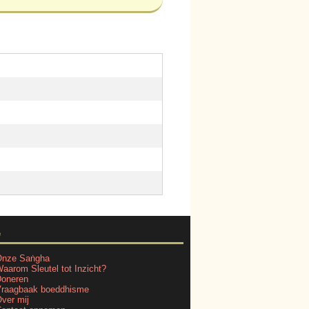
e
nze Saṅgha
aarom Sleutel tot Inzicht?
oneren
raagbaak boeddhisme
ver mij