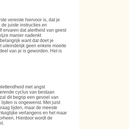
te vereiste hiervoor is, dat je
de juiste instructies en
lf ervaren dat alertheid van geest
 wijze manier nadenkt
r belangrijk want dat doet je
t uiteindelijk geen enkele moeite
eel van je is geworden. Het is
lettendheid met angst
kerende cyclus van bestaan
 zal dit begrip een gevoel van
lijden is ongewenst. Met juist
graag lijden, maar de meeste
ntuiglijke verlangens en het maar
oorheen. Hierdoor wordt de
el.