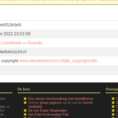
wk55Jb5eN
er 2022 23:21:59
n Loosbroek
—
Ānanda
eltotinzicht.nl
. copyright
www.sleuteltotinzicht.nl/glb_copyright.htm
De kern
Overig
ieke
Een eerste kennismaking met boeddhisme
O
Verken
groep pagina's
op de sectie
Inzicht
W
mma
, in
meditatie
.
D
 De
De vier Edele Waarheden
V
iek
Het Edel Achtvoudige Pad
O