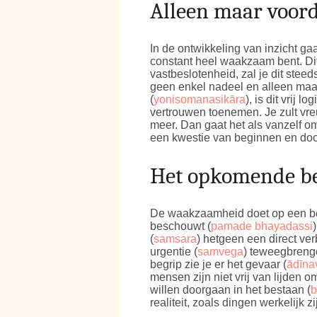
Alleen maar voor
In de ontwikkeling van inzicht gaa
constant heel waakzaam bent. Dit k
vastbeslotenheid, zal je dit steed
geen enkel nadeel en alleen maar 
(
yonisomanasikāra
), is dit vrij 
vertrouwen toenemen. Je zult vr
meer. Dan gaat het als vanzelf 
een kwestie van beginnen en do
Het opkomende b
De waakzaamheid doet op een bep
beschouwt (
pamade bhayadassi
(
samsara
) hetgeen een direct ve
urgentie (
samvega
) teweegbrenge
begrip zie je er het gevaar (
ādīna
mensen zijn niet vrij van lijden 
willen doorgaan in het bestaan (
b
realiteit, zoals dingen werkelijk 