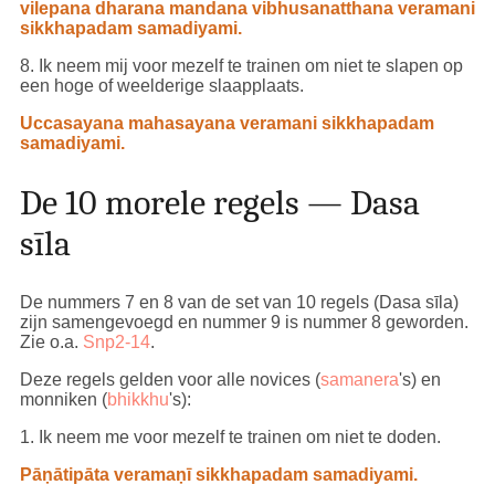
vilepana dharana mandana vibhusanatthana veramani
sikkhapadam samadiyami.
8. Ik neem mij voor mezelf te trainen om niet te slapen op
een hoge of weelderige slaapplaats.
Uccasayana mahasayana veramani sikkhapadam
samadiyami.
De 10 morele regels — Dasa
sīla
De nummers 7 en 8 van de set van 10 regels (Dasa sīla)
zijn samengevoegd en nummer 9 is nummer 8 geworden.
Zie o.a.
Snp2-14
.
Deze regels gelden voor alle novices (
samanera
's) en
monniken (
bhikkhu
's):
1. Ik neem me voor mezelf te trainen om niet te doden.
Pāṇātipāta veramaṇī sikkhapadam samadiyami.