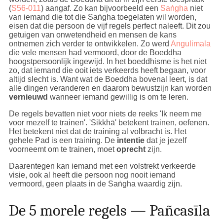
(
S56-011
) aangaf. Zo kan bijvoorbeeld een
Saṅgha
niet
van iemand die tot die Saṅgha toegelaten wil worden,
eisen dat die persoon de vijf regels perfect naleeft. Dit zou
getuigen van onwetendheid en mensen de kans
ontnemen zich verder te ontwikkelen. Zo werd
Angulimala
die vele mensen had vermoord, door de Boeddha
hoogstpersoonlijk ingewijd. In het boeddhisme is het niet
zo, dat iemand die ooit iets verkeerds heeft begaan, voor
altijd slecht is. Want wat de Boeddha bovenal leert, is dat
alle dingen veranderen en daarom bewustzijn kan worden
vernieuwd
wanneer iemand gewillig is om te leren.
De regels bevatten niet voor niets de reeks 'Ik neem me
voor mezelf te trainen'. 'Sikkhā' betekent trainen, oefenen.
Het betekent niet dat de training al volbracht is. Het
gehele Pad is een training. De
intentie
dat je jezelf
voorneemt om te trainen, moet
oprecht
zijn.
Daarentegen kan iemand met een volstrekt verkeerde
visie, ook al heeft die persoon nog nooit iemand
vermoord, geen plaats in de Saṅgha waardig zijn.
De 5 morele regels — Pañcasīla