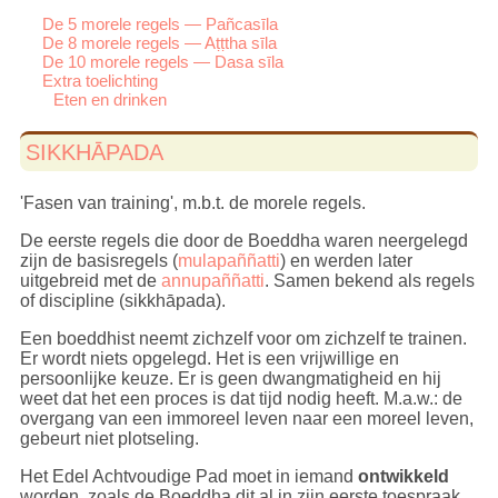
De 5 morele regels — Pañcasīla
De 8 morele regels — Aṭṭtha sīla
De 10 morele regels — Dasa sīla
Extra toelichting
Eten en drinken
SIKKHĀPADA
'Fasen van training', m.b.t. de morele regels.
De eerste regels die door de Boeddha waren neergelegd
zijn de basisregels (
mulapaññatti
) en werden later
uitgebreid met de
annupaññatti
. Samen bekend als regels
of discipline (sikkhāpada).
Een boeddhist neemt zichzelf voor om zichzelf te trainen.
Er wordt niets opgelegd. Het is een vrijwillige en
persoonlijke keuze. Er is geen dwangmatigheid en hij
weet dat het een proces is dat tijd nodig heeft. M.a.w.: de
overgang van een immoreel leven naar een moreel leven,
gebeurt niet plotseling.
Het Edel Achtvoudige Pad moet in iemand
ontwikkeld
worden, zoals de Boeddha dit al in zijn eerste toespraak