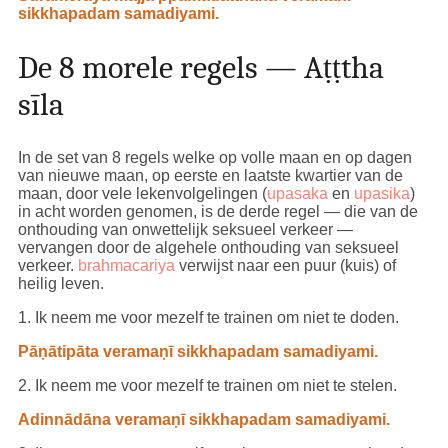
sikkhapadam samadiyami.
De 8 morele regels — Aṭṭtha
sīla
In de set van 8 regels welke op volle maan en op dagen
van nieuwe maan, op eerste en laatste kwartier van de
maan, door vele lekenvolgelingen (
upasaka
en
upasika
)
in acht worden genomen, is de derde regel — die van de
onthouding van onwettelijk seksueel verkeer —
vervangen door de algehele onthouding van seksueel
verkeer.
brahmacariya
verwijst naar een puur (kuis) of
heilig leven.
1. Ik neem me voor mezelf te trainen om niet te doden.
Pāṇātipāta veramaṇī sikkhapadam samadiyami.
2. Ik neem me voor mezelf te trainen om niet te stelen.
Adinnādāna veramaṇī sikkhapadam samadiyami.