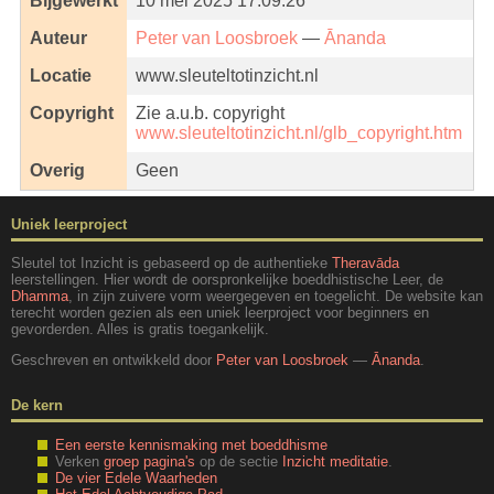
Bijgewerkt
10 mei 2025 17:09:26
Auteur
Peter van Loosbroek
—
Ānanda
Locatie
www.sleuteltotinzicht.nl
Copyright
Zie a.u.b. copyright
www.sleuteltotinzicht.nl/glb_copyright.htm
Overig
Geen
Uniek leerproject
Sleutel tot Inzicht is gebaseerd op de authentieke
Theravāda
leerstellingen. Hier wordt de oorspronkelijke boeddhistische Leer, de
Dhamma
, in zijn zuivere vorm weergegeven en toegelicht. De website kan
terecht worden gezien als een uniek leerproject voor beginners en
gevorderden. Alles is gratis toegankelijk.
Geschreven en ontwikkeld door
Peter van Loosbroek
—
Ānanda
.
De kern
Een eerste kennismaking met boeddhisme
Verken
groep pagina's
op de sectie
Inzicht meditatie
.
De vier Edele Waarheden