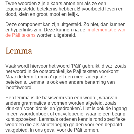
Twee woorden zijn elkaars antoniem als ze een
tegengestelde betekenis hebben. Bijvoorbeeld leven en
dood, klein en groot, mooi en lelijk.
Deze component kan zijn uitgesteld. Zo niet, dan kunnen
er hyperlinks zijn. Deze kunnen na de
implementatie van
de Pāḷi tekens
worden uitgebreid.
Lemma
Vaak wordt hiervoor het woord 'Pāḷi' gebruikt, d.w.z. zoals
het woord in de oorspronkelijke Pāḷi teksten voorkomt.
Maar de term 'Lemma' geeft een meer adequate
betekenis. Lemma is ook een andere benaming van
'hoofdwoord'.
Een lemma is de basisvorm van een woord, waarvan
andere grammaticale vormen worden afgeleid, zoals
'drinken' voor 'dronk' en 'gedronken'. Het is ook de ingang
in een woordenboek of encyclopedie, waar je een begrip
kunt opzoeken. Lemma's ordenen kennis rond specifieke
woorden die als sleutelbegrip gelden voor een bepaald
vakgebied. In ons geval voor de Pāḷi termen.