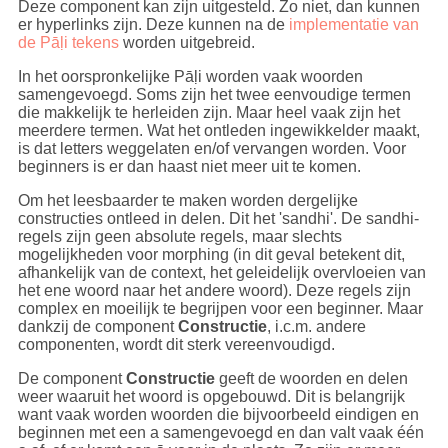
Deze component kan zijn uitgesteld. Zo niet, dan kunnen
er hyperlinks zijn. Deze kunnen na de
implementatie van
de Pāḷi tekens
worden uitgebreid.
In het oorspronkelijke Pāḷi worden vaak woorden
samengevoegd. Soms zijn het twee eenvoudige termen
die makkelijk te herleiden zijn. Maar heel vaak zijn het
meerdere termen. Wat het ontleden ingewikkelder maakt,
is dat letters weggelaten en/of vervangen worden. Voor
beginners is er dan haast niet meer uit te komen.
Om het leesbaarder te maken worden dergelijke
constructies ontleed in delen. Dit het 'sandhi'. De sandhi-
regels zijn geen absolute regels, maar slechts
mogelijkheden voor morphing (in dit geval betekent dit,
afhankelijk van de context, het geleidelijk overvloeien van
het ene woord naar het andere woord). Deze regels zijn
complex en moeilijk te begrijpen voor een beginner. Maar
dankzij de component
Constructie
, i.c.m. andere
componenten, wordt dit sterk vereenvoudigd.
De component
Constructie
geeft de woorden en delen
weer waaruit het woord is opgebouwd. Dit is belangrijk
want vaak worden woorden die bijvoorbeeld eindigen en
beginnen met een a samengevoegd en dan valt vaak één