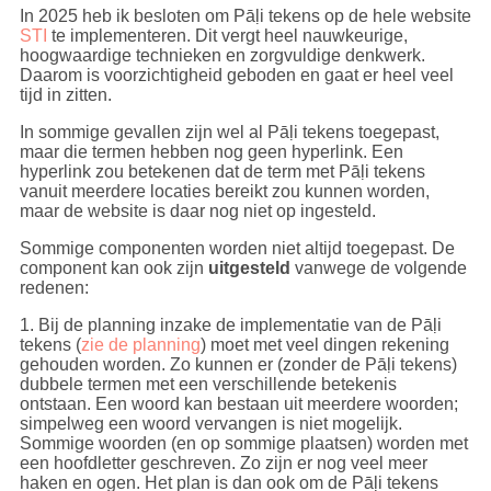
In 2025 heb ik besloten om Pāḷi tekens op de hele website
STI
te implementeren. Dit vergt heel nauwkeurige,
hoogwaardige technieken en zorgvuldige denkwerk.
Daarom is voorzichtigheid geboden en gaat er heel veel
tijd in zitten.
In sommige gevallen zijn wel al Pāḷi tekens toegepast,
maar die termen hebben nog geen hyperlink. Een
hyperlink zou betekenen dat de term met Pāḷi tekens
vanuit meerdere locaties bereikt zou kunnen worden,
maar de website is daar nog niet op ingesteld.
Sommige componenten worden niet altijd toegepast. De
component kan ook zijn
uitgesteld
vanwege de volgende
redenen:
1. Bij de planning inzake de implementatie van de Pāḷi
tekens (
zie de planning
) moet met veel dingen rekening
gehouden worden. Zo kunnen er (zonder de Pāḷi tekens)
dubbele termen met een verschillende betekenis
ontstaan. Een woord kan bestaan uit meerdere woorden;
simpelweg een woord vervangen is niet mogelijk.
Sommige woorden (en op sommige plaatsen) worden met
een hoofdletter geschreven. Zo zijn er nog veel meer
haken en ogen. Het plan is dan ook om de Pāḷi tekens