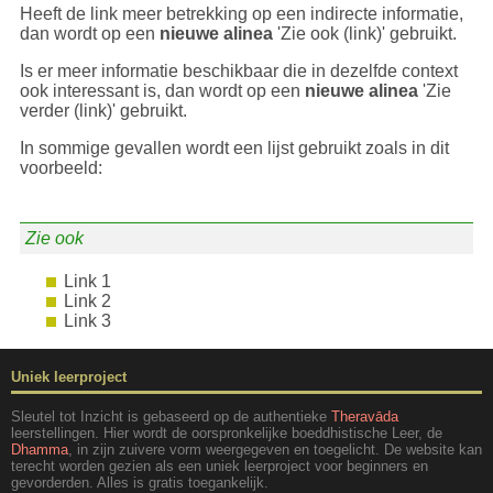
Heeft de link meer betrekking op een indirecte informatie,
dan wordt op een
nieuwe alinea
'Zie ook (link)' gebruikt.
Is er meer informatie beschikbaar die in dezelfde context
ook interessant is, dan wordt op een
nieuwe alinea
'Zie
verder (link)' gebruikt.
In sommige gevallen wordt een lijst gebruikt zoals in dit
voorbeeld:
Zie ook
Link 1
Link 2
Link 3
Uniek leerproject
Sleutel tot Inzicht is gebaseerd op de authentieke
Theravāda
leerstellingen. Hier wordt de oorspronkelijke boeddhistische Leer, de
Dhamma
, in zijn zuivere vorm weergegeven en toegelicht. De website kan
terecht worden gezien als een uniek leerproject voor beginners en
gevorderden. Alles is gratis toegankelijk.