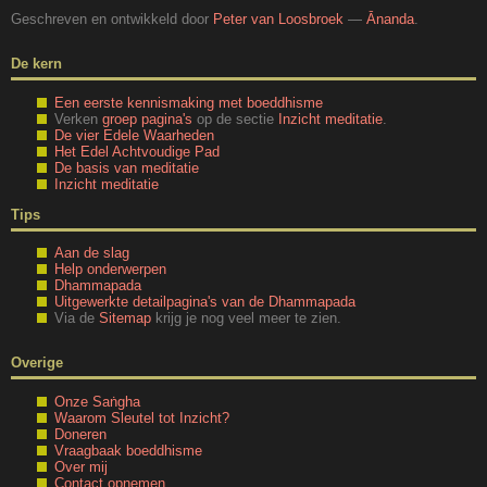
Geschreven en ontwikkeld door
Peter van Loosbroek
—
Ānanda
.
De kern
Een eerste kennismaking met boeddhisme
Verken
groep pagina's
op de sectie
Inzicht meditatie
.
De vier Edele Waarheden
Het Edel Achtvoudige Pad
De basis van meditatie
Inzicht meditatie
Tips
Aan de slag
Help onderwerpen
Dhammapada
Uitgewerkte detailpagina's van de Dhammapada
Via de
Sitemap
krijg je nog veel meer te zien.
Overige
Onze Saṅgha
Waarom Sleutel tot Inzicht?
Doneren
Vraagbaak boeddhisme
Over mij
Contact opnemen