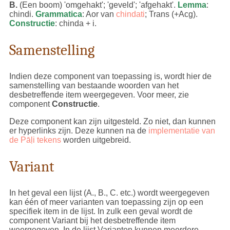
B.
(Een boom) 'omgehakt'; 'geveld'; 'afgehakt'.
Lemma
:
chindi.
Grammatica
: Aor van
chindati
; Trans (+Acg).
Constructie
: chinda + i.
Samenstelling
Indien deze component van toepassing is, wordt hier de
samenstelling van bestaande woorden van het
desbetreffende item weergegeven. Voor meer, zie
component
Constructie
.
Deze component kan zijn uitgesteld. Zo niet, dan kunnen
er hyperlinks zijn. Deze kunnen na de
implementatie van
de Pāḷi tekens
worden uitgebreid.
Variant
In het geval een lijst (A., B., C. etc.) wordt weergegeven
kan één of meer varianten van toepassing zijn op een
specifiek item in de lijst. In zulk een geval wordt de
component Variant bij het desbetreffende item
weergegeven. In de lijst Varianten kunnen meerdere