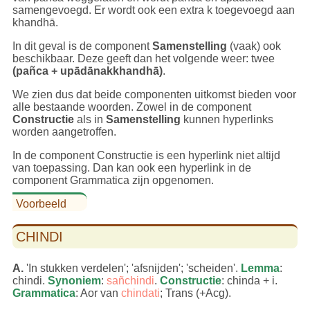
samengevoegd. Er wordt ook een extra k toegevoegd aan
khandhā.
In dit geval is de component
Samenstelling
(vaak) ook
beschikbaar. Deze geeft dan het volgende weer: twee
(pañca + upādānakkhandhā)
.
We zien dus dat beide componenten uitkomst bieden voor
alle bestaande woorden. Zowel in de component
Constructie
als in
Samenstelling
kunnen hyperlinks
worden aangetroffen.
In de component Constructie is een hyperlink niet altijd
van toepassing. Dan kan ook een hyperlink in de
component Grammatica zijn opgenomen.
Voorbeeld
CHINDI
A.
'In stukken verdelen'; 'afsnijden'; 'scheiden'.
Lemma
:
chindi.
Synoniem
:
sañchindi
.
Constructie
: chinda + i.
Grammatica
: Aor van
chindati
; Trans (+Acg).