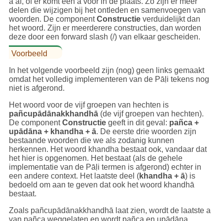
a af, of er komt een ā voor in de plaats. Zo zijn er meer
delen die wijzigen bij het ontleden en samenvoegen van
woorden. De component
Constructie
verduidelijkt dan
het woord. Zijn er meerderere constructies, dan worden
deze door een forward slash (/) van elkaar gescheiden.
Voorbeeld
In het volgende voorbeeld zijn (nog) geen links gemaakt
omdat het volledig implementeren van de Pāḷi tekens nog
niet is afgerond.
Het woord voor de vijf groepen van hechten is
pañcupādānakkhandhā
(de vijf groepen van hechten).
De component
Constructie
geeft in dit geval:
pañca +
upādāna + khandha + ā
. De eerste drie woorden zijn
bestaande woorden die we als zodanig kunnen
herkennen. Het woord khandha bestaat ook, vandaar dat
het hier is opgenomen. Het bestaat (als de gehele
implementatie van de Pāḷi termen is afgerond) echter in
een andere context. Het laatste deel (
khandha + ā
) is
bedoeld om aan te geven dat ook het woord khandhā
bestaat.
Zoals pañcupādānakkhandhā laat zien, wordt de laatste a
van pañca weggelaten en wordt pañca en upādāna