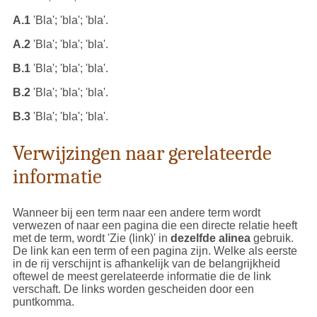
A.1
'Bla'; 'bla'; 'bla'.
A.2
'Bla'; 'bla'; 'bla'.
B.1
'Bla'; 'bla'; 'bla'.
B.2
'Bla'; 'bla'; 'bla'.
B.3
'Bla'; 'bla'; 'bla'.
Verwijzingen naar gerelateerde
informatie
Wanneer bij een term naar een andere term wordt
verwezen of naar een pagina die een directe relatie heeft
met de term, wordt 'Zie (link)' in
dezelfde alinea
gebruik.
De link kan een term of een pagina zijn. Welke als eerste
in de rij verschijnt is afhankelijk van de belangrijkheid
oftewel de meest gerelateerde informatie die de link
verschaft. De links worden gescheiden door een
puntkomma.