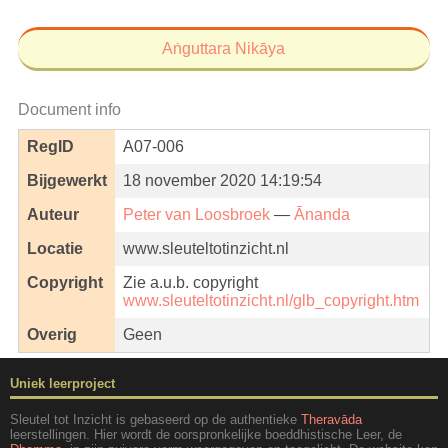
Aṅguttara Nikāya
Document info
RegID
A07-006
Bijgewerkt
18 november 2020 14:19:54
Auteur
Peter van Loosbroek
—
Ānanda
Locatie
www.sleuteltotinzicht.nl
Copyright
Zie a.u.b. copyright
www.sleuteltotinzicht.nl/glb_copyright.htm
Overig
Geen
Uniek leerproject
Sleutel tot Inzicht is gebaseerd op de authentieke
Theravāda
leerstellingen. Hier wordt de oorspronkelijke boeddhistische Leer, de