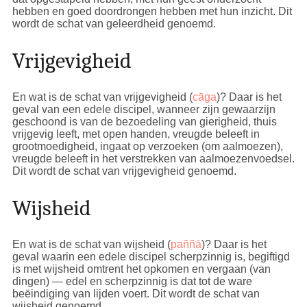
hebben en goed doordrongen hebben met hun inzicht. Dit
wordt de schat van geleerdheid genoemd.
Vrijgevigheid
En wat is de schat van vrijgevigheid (
cāga
)? Daar is het
geval van een edele discipel, wanneer zijn gewaarzijn
geschoond is van de bezoedeling van gierigheid, thuis
vrijgevig leeft, met open handen, vreugde beleeft in
grootmoedigheid, ingaat op verzoeken (om aalmoezen),
vreugde beleeft in het verstrekken van aalmoezenvoedsel.
Dit wordt de schat van vrijgevigheid genoemd.
Wijsheid
En wat is de schat van wijsheid (
paññā
)? Daar is het
geval waarin een edele discipel scherpzinnig is, begiftigd
is met wijsheid omtrent het opkomen en vergaan (van
dingen) — edel en scherpzinnig is dat tot de ware
beëindiging van lijden voert. Dit wordt de schat van
wijsheid genoemd.