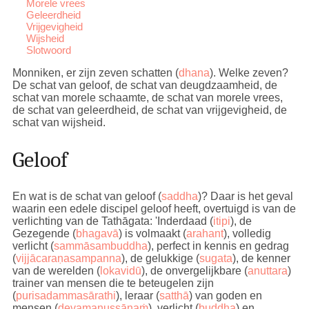
Morele vrees
Geleerdheid
Vrijgevigheid
Wijsheid
Slotwoord
Monniken, er zijn zeven schatten (
dhana
). Welke zeven?
De schat van geloof, de schat van deugdzaamheid, de
schat van morele schaamte, de schat van morele vrees,
de schat van geleerdheid, de schat van vrijgevigheid, de
schat van wijsheid.
Geloof
En wat is de schat van geloof (
saddha
)? Daar is het geval
waarin een edele discipel geloof heeft, overtuigd is van de
verlichting van de Tathāgata:
'Inderdaad (
itipi
), de
Gezegende (
bhagavā
) is volmaakt (
arahant
), volledig
verlicht (
sammāsambuddha
), perfect in kennis en gedrag
(
vijjācaraṇasampanna
), de gelukkige (
sugata
), de kenner
van de werelden (
lokavidū
), de onvergelijkbare (
anuttara
)
trainer van mensen die te beteugelen zijn
(
purisadammasārathi
), leraar (
satthā
) van goden en
mensen (
devamanussānaṁ
), verlicht (
buddha
) en