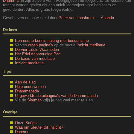
Dhamma
, in zijn zuivere vorm weergegeven en toegelicht. De website kan
terecht worden gezien als een uniek leerproject voor beginners en
gevorderden. Alles is gratis toegankelijk.
Geschreven en ontwikkeld door
Peter van Loosbroek
—
Ānanda
.
De kern
Een eerste kennismaking met boeddhisme
Verken
groep pagina's
op de sectie
Inzicht meditatie
.
De vier Edele Waarheden
Het Edel Achtvoudige Pad
De basis van meditatie
Inzicht meditatie
Tips
Aan de slag
Help onderwerpen
Dhammapada
Uitgewerkte detailpagina's van de Dhammapada
Via de
Sitemap
krijg je nog veel meer te zien.
Overige
Onze Saṅgha
Waarom Sleutel tot Inzicht?
Doneren