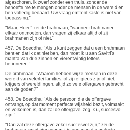
afgeschoren. Ik zwerf zonder een thuis, zonder de
behoefte me te mengen onder de mensen in de wereld en
ben volledig bedaard. Uw vraag omtrent kaste is niet van
toepassing."
"Maar, Heer," zei de brahmaan, "wanneer brahmanen
elkaar ontmoeten, dan vragen zij elkaar altijd of zij
brahmanen zijn of niet."
457
. De Boeddha: "Als u kunt zeggen dat u een brahmaan
bent en dat ik dat niet ben, dan moet ik u aan Savitri's
mantra van drie zinnen en vierentwintig letters
herinneren."
De brahmaan: "Waarom hebben wijze mensen in deze
wereld van velerlei families, of zij religieus zijn of niet,
krijgers of wereldlingen, altijd zo vele offergaven gebracht
aan de goden?"
458
. De Boeddha: "Als de persoon die de offergave
ontvangt, op dat moment perfecte wijsheid bezit, volmaakt
en volkomen is, dan zal de offergave, zeg ik u, succesvol
zijn."
"Dan zal deze offergave zeker succesvol zijn," zei de
brahmaan, want hier voor mij, is een man die perfecte