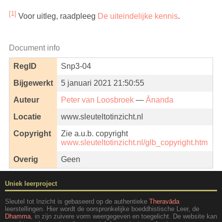
[1]
Voor uitleg, raadpleeg
De uiteindelijke kennis
.
Document info
RegID
Snp3-04
Bijgewerkt
5 januari 2021 21:50:55
Auteur
Peter van Loosbroek
—
Ānanda
Locatie
www.sleuteltotinzicht.nl
Copyright
Zie a.u.b. copyright
www.sleuteltotinzicht.nl/glb_copyright.htm
Overig
Geen
Uniek leerproject
Sleutel tot Inzicht is gebaseerd op de authentieke
Theravāda
leerstellingen. Hier wordt de oorspronkelijke boeddhistische Leer, de
Dhamma
, in zijn zuivere vorm weergegeven en toegelicht. De website kan