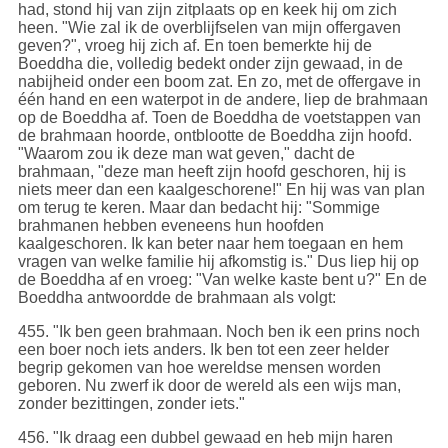
had, stond hij van zijn zitplaats op en keek hij om zich
heen. "Wie zal ik de overblijfselen van mijn offergaven
geven?", vroeg hij zich af. En toen bemerkte hij de
Boeddha die, volledig bedekt onder zijn gewaad, in de
nabijheid onder een boom zat. En zo, met de offergave in
één hand en een waterpot in de andere, liep de brahmaan
op de Boeddha af. Toen de Boeddha de voetstappen van
de brahmaan hoorde, ontblootte de Boeddha zijn hoofd.
"Waarom zou ik deze man wat geven," dacht de
brahmaan, "deze man heeft zijn hoofd geschoren, hij is
niets meer dan een kaalgeschorene!" En hij was van plan
om terug te keren. Maar dan bedacht hij: "Sommige
brahmanen hebben eveneens hun hoofden
kaalgeschoren. Ik kan beter naar hem toegaan en hem
vragen van welke familie hij afkomstig is." Dus liep hij op
de Boeddha af en vroeg: "Van welke kaste bent u?" En de
Boeddha antwoordde de brahmaan als volgt:
455
. "Ik ben geen brahmaan. Noch ben ik een prins noch
een boer noch iets anders. Ik ben tot een zeer helder
begrip gekomen van hoe wereldse mensen worden
geboren. Nu zwerf ik door de wereld als een wijs man,
zonder bezittingen, zonder iets."
456
. "Ik draag een dubbel gewaad en heb mijn haren