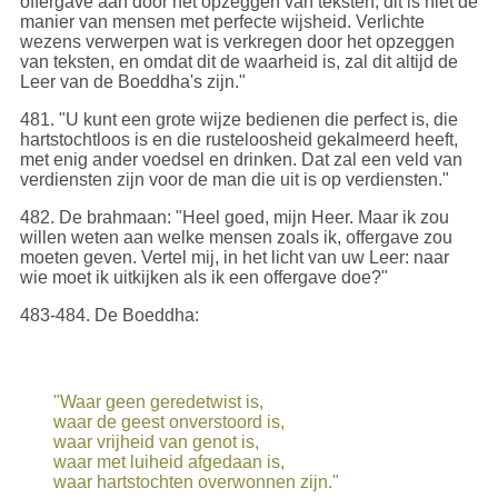
offergave aan door het opzeggen van teksten; dit is niet de
manier van mensen met perfecte wijsheid. Verlichte
wezens verwerpen wat is verkregen door het opzeggen
van teksten, en omdat dit de waarheid is, zal dit altijd de
Leer van de Boeddha's zijn."
481
. "U kunt een grote wijze bedienen die perfect is, die
hartstochtloos is en die rusteloosheid gekalmeerd heeft,
met enig ander voedsel en drinken. Dat zal een veld van
verdiensten zijn voor de man die uit is op verdiensten."
482
. De brahmaan: "Heel goed, mijn Heer. Maar ik zou
willen weten aan welke mensen zoals ik, offergave zou
moeten geven. Vertel mij, in het licht van uw Leer: naar
wie moet ik uitkijken als ik een offergave doe?"
483-484
. De Boeddha:
"Waar geen geredetwist is,
waar de geest onverstoord is,
waar vrijheid van genot is,
waar met luiheid afgedaan is,
waar hartstochten overwonnen zijn."