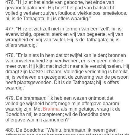
476
. "Hij ziet het einde van geboorte, het einde van
gewoontepatronen. Hij heeft het pad van hartstocht
volledig verlaten; zuiver, foutloos, vlekkeloos, smetteloos,
hij is de Tathāgata; hij is offers waardig."
477
. "Hij ziet zichzelf niet in termen van een 'zelf'; hij is
evenwichtig, oprecht, sterk en vrij van begeerte, vrij van
wrangheid en vrij van twijfel. Hij is de Tathāgata; hij is
offers waardig."
478
. "Er is niets in hem dat tot twijfel kan leiden; bronnen
van onwetendheid zijn verdwenen, er is er geen enkele
meer over. Hij kijkt met inzicht naar alle verschijnselen. Hij
draagt zijn laatste lichaam. Volledige verlichting is bereikt,
hij is verheven en gezegend, de zuivering van de persoon
heeft plaatsgevonden. Dit is de Tathāgata; hij is offers
waardig."
479
. De brahmaan: "Ik heb een wezen ontmoet dat
volledige wijsheid heeft; moge mijn offergave daarom
waardig zijn! Met
Brahma
als mijn getuige, vraag ik de
Boeddha mij te accepteren; wil de Boeddha deze
offergave van mij aannemen?"
480
. De Boeddha: "Welnu, brahmaan, ik neem geen