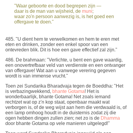
"Waar geboorte en dood begrepen zijn —
daar is de man van wijsheid, de
muni
;
waar zo'n persoon aanwezig is, is het goed een
offergave te doen."
485
. "U dient hem te verwelkomen en hem te eren met
eten en drinken, zonder een enkel spoor van een
ontevreden blik. Dit is hoe een gave effectief zal zijn."
486
. De brahmaan: "Verlichte, u bent een gave waardig,
een onovertrefbaar veld van verdienste en een ontvanger
van offergave! Wat aan u vanwege verering gegeven
wordt is van immense vrucht."
Toen zei Sundarika Bharadvaja tegen de Boeddha:
"Het
is verbazingwekkend,
bhante
Gotama
! Het is
wonderbaarlijk, bhante Gotama! Net zoals iemand
rechtzet wat op z'n kop staat, openbaar maakt wat
verborgen is, of de weg wijst aan hem die verdwaald is, of
een lamp omhoog houdt in de duisternis zodat zij die
ogen hebben dingen zullen zien; net zo is de
Dhamma
door bhante Gotama op vele manieren uitgelegd!"