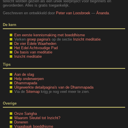
terecht worden gezien als een uniek leerproject voor beginners en
gevorderden. Alles is gratis toegankelijk.
Geschreven en ontwikkeld door
Peter van Loosbroek
—
Ānanda
.
De kern
Een eerste kennismaking met boeddhisme
Verken
groep pagina's
op de sectie
Inzicht meditatie
.
De vier Edele Waarheden
Het Edel Achtvoudige Pad
De basis van meditatie
Inzicht meditatie
Tips
Aan de slag
Help onderwerpen
Dhammapada
Uitgewerkte detailpagina's van de Dhammapada
Via de
Sitemap
krijg je nog veel meer te zien.
Overige
Onze Saṅgha
Waarom Sleutel tot Inzicht?
Doneren
Vraagbaak boeddhisme