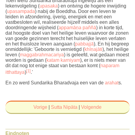
Toen werd Sundarika Bharadvaja ingewijd als een
lekenvolgeling (
upasaka
) en ontving de hogere inwijding
(
upasampada
) nabij de Boeddha. Door een leven te
leiden in afzondering, ijverig, energiek en met een
vastbesloten wil, realiseerde hijzelf middels een alles
doordringende wijsheid (
appamāṇa paññā
) in korte tijd,
dat hoogste doel van het heilige leven waarvoor de zonen
van goede gezinnen terecht het huiselijke leven verlaten
en het thuisloze leven aangaan (
pabbajjā
). En hij begreep
onmiddellijk:
'Geboorte is vernietigd (
khīṇajāti
), het heilige
leven (
maggabrahmacariya
) is geleefd, wat gedaan moest
worden is gedaan (
katam karniyam
), er is niets meer van
dit dat nog tot enige staat van bestaan komt (
naparam
[1]
itthattaya
)
.'
En zo werd Sundarika Bharadvaja een van de
arahat
s.
Vorige
|
Sutta Nipāta
|
Volgende
Eindnoten