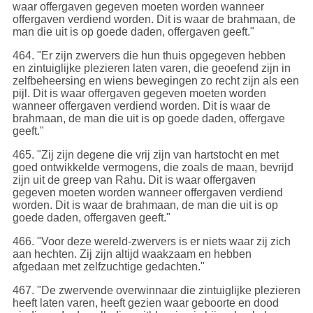
waar offergaven gegeven moeten worden wanneer
offergaven verdiend worden. Dit is waar de brahmaan, de
man die uit is op goede daden, offergaven geeft."
464
. "Er zijn zwervers die hun thuis opgegeven hebben
en zintuiglijke plezieren laten varen, die geoefend zijn in
zelfbeheersing en wiens bewegingen zo recht zijn als een
pijl. Dit is waar offergaven gegeven moeten worden
wanneer offergaven verdiend worden. Dit is waar de
brahmaan, de man die uit is op goede daden, offergave
geeft."
465
. "Zij zijn degene die vrij zijn van hartstocht en met
goed ontwikkelde vermogens, die zoals de maan, bevrijd
zijn uit de greep van Rahu. Dit is waar offergaven
gegeven moeten worden wanneer offergaven verdiend
worden. Dit is waar de brahmaan, de man die uit is op
goede daden, offergaven geeft."
466
. "Voor deze wereld-zwervers is er niets waar zij zich
aan hechten. Zij zijn altijd waakzaam en hebben
afgedaan met zelfzuchtige gedachten."
467
. "De zwervende overwinnaar die zintuiglijke plezieren
heeft laten varen, heeft gezien waar geboorte en dood