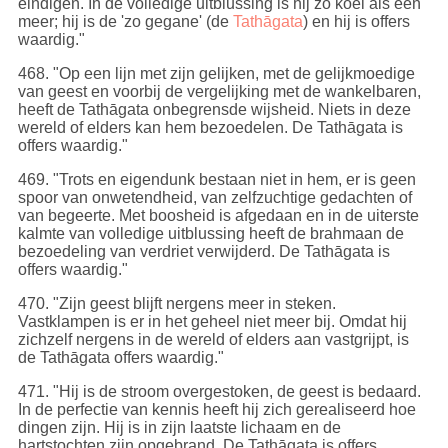
eindigen. In de volledige uitblussing is hij zo koel als een
meer; hij is de 'zo gegane' (de
Tathāgata
) en hij is offers
waardig."
468
. "Op een lijn met zijn gelijken, met de gelijkmoedige
van geest en voorbij de vergelijking met de wankelbaren,
heeft de Tathāgata onbegrensde wijsheid. Niets in deze
wereld of elders kan hem bezoedelen. De Tathāgata is
offers waardig."
469
. "Trots en eigendunk bestaan niet in hem, er is geen
spoor van onwetendheid, van zelfzuchtige gedachten of
van begeerte. Met boosheid is afgedaan en in de uiterste
kalmte van volledige uitblussing heeft de brahmaan de
bezoedeling van verdriet verwijderd. De Tathāgata is
offers waardig."
470
. "Zijn geest blijft nergens meer in steken.
Vastklampen is er in het geheel niet meer bij. Omdat hij
zichzelf nergens in de wereld of elders aan vastgrijpt, is
de Tathāgata offers waardig."
471
. "Hij is de stroom overgestoken, de geest is bedaard.
In de perfectie van kennis heeft hij zich gerealiseerd hoe
dingen zijn. Hij is in zijn laatste lichaam en de
hartstochten zijn opgebrand. De Tathāgata is offers