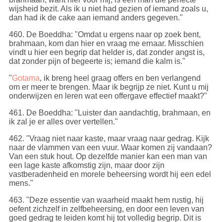
wijsheid bezit. Als ik u niet had gezien of iemand zoals u,
dan had ik de cake aan iemand anders gegeven."
460
. De Boeddha: "Omdat u ergens naar op zoek bent,
brahmaan, kom dan hier en vraag me ernaar. Misschien
vindt u hier een begrip dat helder is, dat zonder angst is,
dat zonder pijn of begeerte is; iemand die kalm is."
"
Gotama
, ik breng heel graag offers en ben verlangend
om er meer te brengen. Maar ik begrijp ze niet. Kunt u mij
onderwijzen en leren wat een offergave effectief maakt?"
461
. De Boeddha: "Luister dan aandachtig, brahmaan, en
ik zal je er alles over vertellen."
462
. "Vraag niet naar kaste, maar vraag naar gedrag. Kijk
naar de vlammen van een vuur. Waar komen zij vandaan?
Van een stuk hout. Op dezelfde manier kan een man van
een lage kaste afkomstig zijn, maar door zijn
vastberadenheid en morele beheersing wordt hij een edel
mens."
463
. "Deze essentie van waarheid maakt hem rustig, hij
oefent zichzelf in zelfbeheersing, en door een leven van
goed gedrag te leiden komt hij tot volledig begrip. Dit is