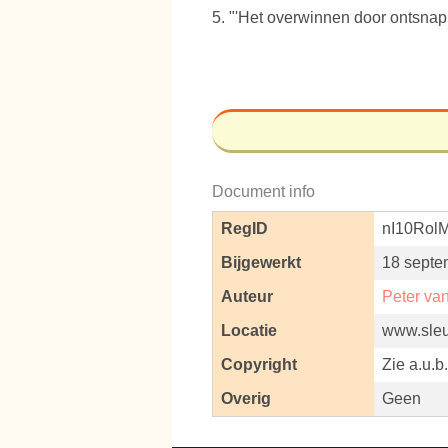
5. "'Het overwinnen door ontsnapp
Document info
RegID
nI10Rol
Bijgewerkt
18 septe
Auteur
Peter va
Locatie
www.sleut
Copyright
Zie a.u.b
Overig
Geen