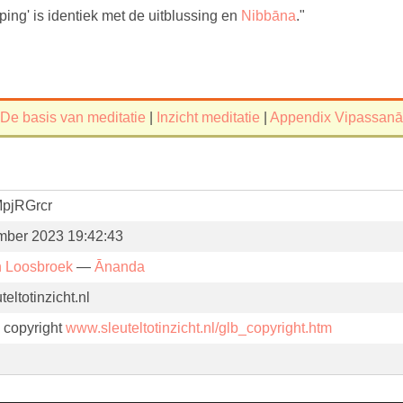
ing' is identiek met de uitblussing en
Nibbāna
."
De basis van meditatie
|
Inzicht meditatie
|
Appendix Vipassanā
MpjRGrcr
mber 2023 19:42:43
n Loosbroek
—
Ānanda
eltotinzicht.nl
. copyright
www.sleuteltotinzicht.nl/glb_copyright.htm