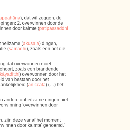
appahāna
), dat wil zeggen, de
iepingen; 2. overwinnen door de
winnen door kalmte (
patipassaddhi
onheilzame (
akusala
) dingen,
tie (
samādhi
), zoals een pot die
 ding dat overwonnen moet
) behoort, zoals een brandende
kāyadiṭṭhi
) overwonnen door het
eid van bestaan door het
ankelijkheid (
aniccatā
) (…) het
en andere onheilzame dingen niet
overwinning 'overwinnen door
, zijn deze vanaf het moment
verwinnen door kalmte' genoemd."