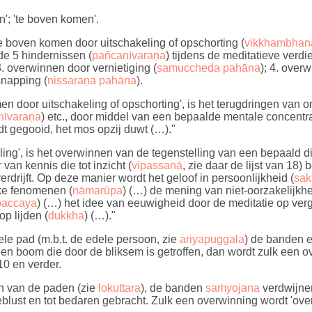
n'; 'te boven komen'.
 te boven komen door uitschakeling of opschorting (
vikkhambhan
de 5 hindernissen (
pañcanīvaraṇa
) tijdens de meditatieve verd
 3. overwinnen door vernietiging (
samuccheda pahāna
); 4. over
snapping (
nissaraṇa pahāna
).
en door uitschakeling of opschorting', is het terugdringen van 
nīvaraṇa
) etc., door middel van een bepaalde mentale concentra
t gegooid, het mos opzij duwt (…)."
ling', is het overwinnen van de tegenstelling van een bepaald
van kennis die tot inzicht (
vipassanā
, zie daar de lijst van 18
rdrijft. Op deze manier wordt het geloof in persoonlijkheid (
sak
ke fenomenen (
nāmarūpa
) (…) de mening van niet-oorzakelijkh
paccaya
) (…) het idee van eeuwigheid door de meditatie op verg
p lijden (
dukkha
) (…)."
ele pad (m.b.t. de edele persoon, zie
ariyapuggala
) de banden 
en boom die door de bliksem is getroffen, dan wordt zulk een 
10 en verder.
en van de paden (zie
lokuttara
), de banden
saṁyojana
verdwijnen
tgeblust en tot bedaren gebracht. Zulk een overwinning wordt 'o