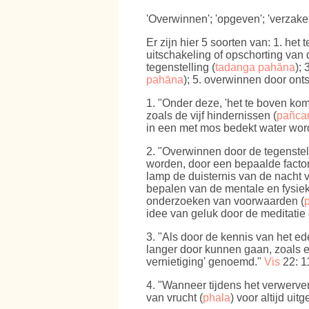
'Overwinnen'; 'opgeven'; 'verzake
Er zijn hier 5 soorten van: 1. het
uitschakeling of opschorting van 
tegenstelling (
tadanga pahāna
);
pahāna
); 5. overwinnen door ont
1. "Onder deze, 'het te boven kom
zoals de vijf hindernissen (
pañca
in een met mos bedekt water word
2. "Overwinnen door de tegenstel
worden, door een bepaalde factor 
lamp de duisternis van de nacht ve
bepalen van de mentale en fysie
onderzoeken van voorwaarden (
idee van geluk door de meditatie o
3. "Als door de kennis van het ed
langer door kunnen gaan, zoals e
vernietiging' genoemd."
Vis
22: 1
4. "Wanneer tijdens het verwerv
van vrucht (
phala
) voor altijd ui