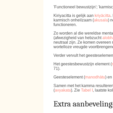
'Functioneel bewustzijn'; 'karmisc
Kiriyacitta is gelijk aan
kriyācitta
.
karmisch onheilzaam (
akusala
) 
functioneren.
Zo worden al die wereldse menta
(afwezigheid van hebzucht
alobh
neutraal zijn. Ze komen overeen 
wortelloze vreugde voortbrengen
Verder vervult het geesteselement
Het geestesbewustzijn element (
71).
Geesteselement (
manodhātu
) en
Samen met het kamma resulteren
(
avyakata
). Zie
Tabel I
, laatste ko
Extra aanbevelin