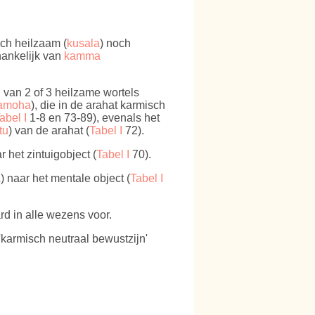
sch heilzaam (
kusala
) noch
hankelijk van
kamma
 van 2 of 3 heilzame wortels
amoha
), die in de arahat karmisch
abel I
1-8 en 73-89), evenals het
tu
) van de arahat (
Tabel I
72).
r het zintuigobject (
Tabel I
70).
a
) naar het mentale object (
Tabel I
rd in alle wezens voor.
'karmisch neutraal bewustzijn'