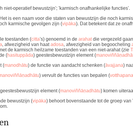
h niet-operatief bewustzijn'; 'karmisch onafhankelijke functies'.
 Het is een naam voor die staten van bewustzijn die noch karmi
noch karmische gevolgen zijn (
vipāka
). Dat betekent dat ze onaf
le toestanden (
citta
's) genoemd in de
arahat
die vergezeld gaan
a
, afwezigheid van haat
adosa
, afwezigheid van begoocheling
met de karmisch heilzame toestanden van een niet-arahat (zie
T
de (
hasituppāda
) geestesbewustzijn element (
manoviññāṇadhā
 (
manodhātu
) de functie van aandacht schenken (
āvajjana
) naa
manoviññāṇadhātu
) vervult de functies van bepalen (
votthapan
 geestesbewustzijn element (
manoviññāṇadhātu
) komen uiteraa
de bewustzijn (
vipāka
) behoort bovenstaande tot de groep van 
lom.
gen