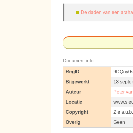
De daden van een araha
Document info
RegID
9DQny0
Bijgewerkt
18 septe
Auteur
Peter va
Locatie
www.sleut
Copyright
Zie a.u.b
Overig
Geen