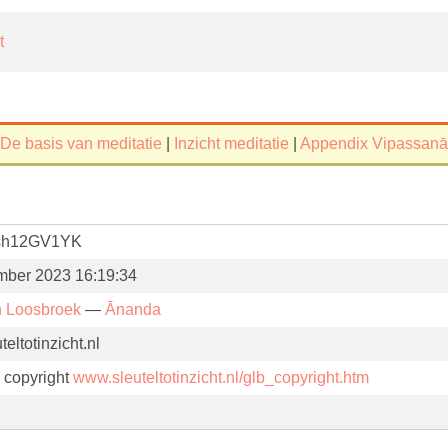
t
De basis van meditatie
|
Inzicht meditatie
|
Appendix Vipassanā
sh12GV1YK
mber 2023 16:19:34
n Loosbroek
—
Ānanda
eltotinzicht.nl
. copyright
www.sleuteltotinzicht.nl/glb_copyright.htm