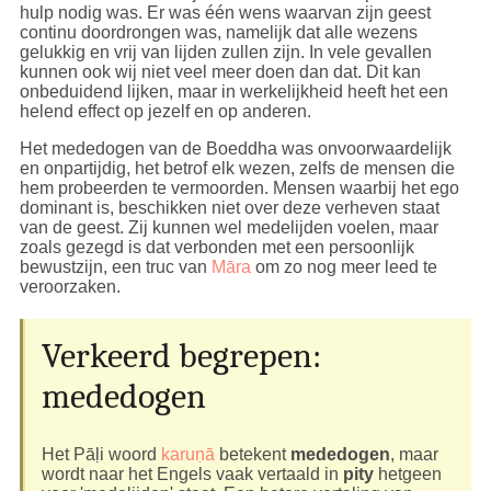
hulp nodig was. Er was één wens waarvan zijn geest
continu doordrongen was, namelijk dat alle wezens
gelukkig en vrij van lijden zullen zijn. In vele gevallen
kunnen ook wij niet veel meer doen dan dat. Dit kan
onbeduidend lijken, maar in werkelijkheid heeft het een
helend effect op jezelf en op anderen.
Het mededogen van de Boeddha was onvoorwaardelijk
en onpartijdig, het betrof elk wezen, zelfs de mensen die
hem probeerden te vermoorden. Mensen waarbij het ego
dominant is, beschikken niet over deze verheven staat
van de geest. Zij kunnen wel medelijden voelen, maar
zoals gezegd is dat verbonden met een persoonlijk
bewustzijn, een truc van
Māra
om zo nog meer leed te
veroorzaken.
Verkeerd begrepen:
mededogen
Het Pāḷi woord
karuṇā
betekent
mededogen
, maar
wordt naar het Engels vaak vertaald in
pity
hetgeen