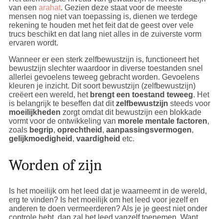
van een
arahat
. Gezien deze staat voor de meeste
mensen nog niet van toepassing is, dienen we terdege
rekening te houden met het feit dat de geest over vele
trucs beschikt en dat lang niet alles in de zuiverste vorm
ervaren wordt.
Wanneer er een sterk zelfbewustzijn is, functioneert het
bewustzijn slechter waardoor in diverse toestanden snel
allerlei gevoelens teweeg gebracht worden. Gevoelens
kleuren je inzicht. Dit soort bewustzijn (zelfbewustzijn)
creëert een wereld, het
brengt een toestand teweeg
. Het
is belangrijk te beseffen dat dit
zelfbewustzijn
steeds voor
moeilijkheden
zorgt omdat dit bewustzijn een blokkade
vormt voor de ontwikkeling van
morele mentale factoren
,
zoals
begrip
,
oprechtheid
,
aanpassingsvermogen
,
gelijkmoedigheid
,
vaardigheid
etc.
Worden of zijn
Is het moeilijk om het leed dat je waarneemt in de wereld,
erg te vinden? Is het moeilijk om het leed voor jezelf en
anderen te doen vermeerderen? Als je je geest niet onder
controle hebt, dan zal het leed vanzelf toenemen. Want