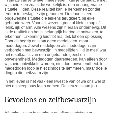
in plaats van je te laten meeslepen, kan je de situatie met
wijsheid zien zoals die werkelijk is: een onaangename
situatie, lijden. Deze realiteit kan je herkennen zonder
erdoor in beslag te zijn genomen. De dood is een
ongewenste situatie die telkens terugkeert, bij elke
geboorte weer. Voor elk wezen, groot of klein, knap of
lelijk, rijk of arm. Alle wezens zijn hieraan onderhevig. Dit
is de realiteit en het is belangrijk hiertoe te ontwaken, te
erkennen. Erkenning leidt tot realiteit, tot een oplossing.
Door dit begrip ontstaat geen medelijden, maar
mededogen. Zowel medelijden als mededogen zijn
verbonden met bewustzijn. In medelijden 'lijd je mee' wat
het resultaat is van een ongetrainde geest en
onwetendheid. Mededogen daarentegen, kan alleen door
wijsheid ontwikkeld worden, niet door onwetendheid. In
mededogen loop je niet zinloos te jammeren, maar doe je
dingen die heilzaam zijn.
In het leven is het vaak een kwestie van of we ons wel of
niet op sleeptouw laten nemen. De keuze is aan jou.
Gevoelens en zelfbewustzijn
Afhankelijk van je voorkeur en afkeer, ontstaan er