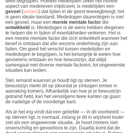
twee begrippen. Hoewel medelijden zeker het morele
aspect van medeleven impliceert, is medelijden een
gevoel
(
vedanā
) dat lijden in de geest teweegbrengt; het
is geen ideale toestand. Mededogen daarentegen is niet
een gevoel, maar een
morele mentale factor
die
ontwikkeld
is. Mededogen is de wens hebben diegenen
te helpen die in lijden of moeilijkheden verkeren. Het is
een morele mentale factor die zich ontwikkelt wanneer het
besef is ontstaan dat alle wezens onderhevig zijn aan
lijden. Om goed het verschil tussen medelijden en
mededogen te begrijpen, is het belangrijk te weten hoe
gevoelens ontstaan en hoe bewustzijn, dat altijd
samengaat met diverse mentale factoren, tot ongewenste
situaties kan leiden.
Stel, iemand waarvan je houdt ligt op sterven. Je
bewustzijn merkt dit op (doordat je zintuigen ermee in
aanraking komen). Afhankelijk van hoe je je bewustzijn
getraind hebt, kan het vervolgens twee kanten op gaan:
de nadelige of de voordelige kant.
Als je het erg vindt dat een geliefde — in dit voorbeeld —
op sterven ligt, is normaal, zolang je dit in wijsheid louter
ziet als een ongewenste situatie. Je hoort immers niet
onverschillig en gevoelloos te zijn. Daarbij komt dat de