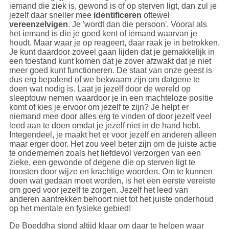
iemand die ziek is, gewond is of op sterven ligt, dan zul je
jezelf daar sneller mee
identificeren
oftewel
vereenzelvigen
. Je 'wordt dan die persoon'. Vooral als
het iemand is die je goed kent of iemand waarvan je
houdt. Maar waar je op reageert, daar raak je in betrokken.
Je kunt daardoor zoveel gaan lijden dat je gemakkelijk in
een toestand kunt komen dat je zover afzwakt dat je niet
meer goed kunt functioneren. De staat van onze geest is
dus erg bepalend of we bekwaam zijn om datgene te
doen wat nodig is. Laat je jezelf door de wereld op
sleeptouw nemen waardoor je in een machteloze positie
komt of kies je ervoor om jezelf te zijn? Je helpt er
niemand mee door alles erg te vinden of door jezelf veel
leed aan te doen omdat je jezelf niet in de hand hebt.
Integendeel, je maakt het er voor jezelf en anderen alleen
maar erger door. Het zou veel beter zijn om de juiste actie
te ondernemen zoals het liefdevol verzorgen van een
zieke, een gewonde of degene die op sterven ligt te
troosten door wijze en krachtige woorden. Om te kunnen
doen wat gedaan moet worden, is het een eerste vereiste
om goed voor jezelf te zorgen. Jezelf het leed van
anderen aantrekken behoort niet tot het juiste onderhoud
op het mentale en fysieke gebied!
De Boeddha stond altijd klaar om daar te helpen waar