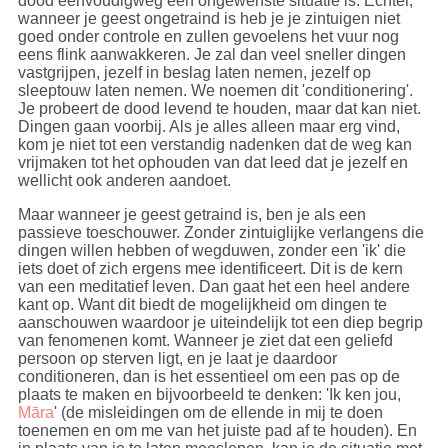
dood eenvoudigweg een ongewenste situatie is. Echter,
wanneer je geest ongetraind is heb je je zintuigen niet
goed onder controle en zullen gevoelens het vuur nog
eens flink aanwakkeren. Je zal dan veel sneller dingen
vastgrijpen, jezelf in beslag laten nemen, jezelf op
sleeptouw laten nemen. We noemen dit 'conditionering'.
Je probeert de dood levend te houden, maar dat kan niet.
Dingen gaan voorbij. Als je alles alleen maar erg vind,
kom je niet tot een verstandig nadenken dat de weg kan
vrijmaken tot het ophouden van dat leed dat je jezelf en
wellicht ook anderen aandoet.
Maar wanneer je geest getraind is, ben je als een
passieve toeschouwer. Zonder zintuiglijke verlangens die
dingen willen hebben of wegduwen, zonder een 'ik' die
iets doet of zich ergens mee identificeert. Dit is de kern
van een meditatief leven. Dan gaat het een heel andere
kant op. Want dit biedt de mogelijkheid om dingen te
aanschouwen waardoor je uiteindelijk tot een diep begrip
van fenomenen komt. Wanneer je ziet dat een geliefd
persoon op sterven ligt, en je laat je daardoor
conditioneren, dan is het essentieel om een pas op de
plaats te maken en bijvoorbeeld te denken: 'Ik ken jou,
Māra
' (de misleidingen om de ellende in mij te doen
toenemen en om me van het juiste pad af te houden). En