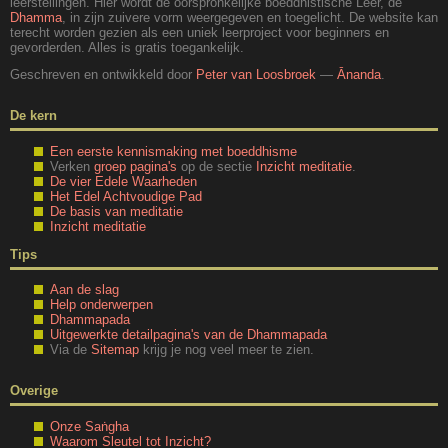
leerstellingen. Hier wordt de oorspronkelijke boeddhistische Leer, de
Dhamma
, in zijn zuivere vorm weergegeven en toegelicht. De website kan
terecht worden gezien als een uniek leerproject voor beginners en
gevorderden. Alles is gratis toegankelijk.
Geschreven en ontwikkeld door
Peter van Loosbroek
—
Ānanda
.
De kern
Een eerste kennismaking met boeddhisme
Verken
groep pagina's
op de sectie
Inzicht meditatie
.
De vier Edele Waarheden
Het Edel Achtvoudige Pad
De basis van meditatie
Inzicht meditatie
Tips
Aan de slag
Help onderwerpen
Dhammapada
Uitgewerkte detailpagina's van de Dhammapada
Via de
Sitemap
krijg je nog veel meer te zien.
Overige
Onze Saṅgha
Waarom Sleutel tot Inzicht?