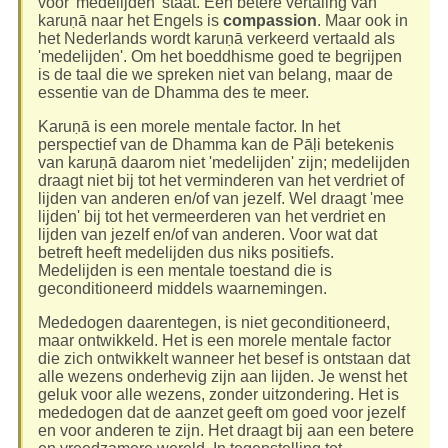
voor 'medelijden' staat. Een betere vertaling van
karuṇā naar het Engels is
compassion
. Maar ook in
het Nederlands wordt karuṇā verkeerd vertaald als
'medelijden'. Om het boeddhisme goed te begrijpen
is de taal die we spreken niet van belang, maar de
essentie van de Dhamma des te meer.
Karuṇā is een morele mentale factor. In het
perspectief van de Dhamma kan de Pāḷi betekenis
van karuṇā daarom niet 'medelijden' zijn; medelijden
draagt niet bij tot het verminderen van het verdriet of
lijden van anderen en/of van jezelf. Wel draagt 'mee
lijden' bij tot het vermeerderen van het verdriet en
lijden van jezelf en/of van anderen. Voor wat dat
betreft heeft medelijden dus niks positiefs.
Medelijden is een mentale toestand die is
geconditioneerd middels waarnemingen.
Mededogen daarentegen, is niet geconditioneerd,
maar ontwikkeld. Het is een morele mentale factor
die zich ontwikkelt wanneer het besef is ontstaan dat
alle wezens onderhevig zijn aan lijden. Je wenst het
geluk voor alle wezens, zonder uitzondering. Het is
mededogen dat de aanzet geeft om goed voor jezelf
en voor anderen te zijn. Het draagt bij aan een betere