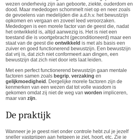
wezen onderhevig zijn aan geboorte, ziekte, ouderdom en
dood. Maar mededogen schommelt niet op en neer zoals
de gevoelens van medelijden die a.d.h.v. het bewustzijn
opkomen en vergaan en zoveel leed veroorzaken.
Mededogen is een morele factor van de geest die, nadat
het ontwikkeld is, altijd aanwezig is. Het is niet een
toestand die is voortgebracht (geconditioneerd) maar een
staat van de geest die
ontwikkeld
is met als basis een
zuiver en goed functionerend bewustzijn. Een bewustzijn
dat vrij is, dat zich niet conformeert aan dingen, een
bewustzijn dat zich niet door iets laat leiden.
Met een perfect functionerend bewustzijn gaan mentale
factoren samen zoals
begrip
,
verzaking
en
gelijkmoedigheid
. Dergelijke morele factoren zijn de
kenmerken van een wezen dat tot volle wasdom is
gekomen omdat zij niet de weg van
worden
impliceren,
maar van
zijn
.
De praktijk
Wanneer je je geest niet onder controle hebt zul je jezelf
sneller vastgrijpen aan hetgeen je ziet, hoort, etc. Zie je