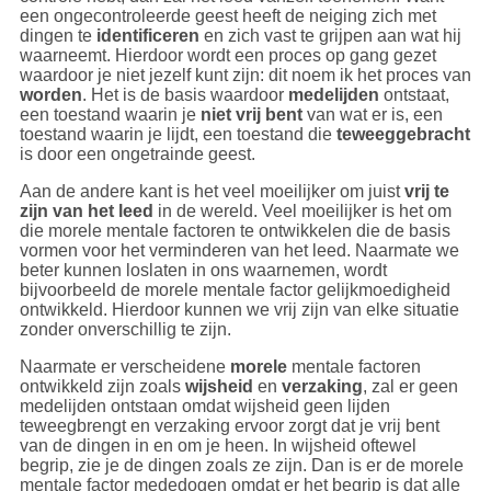
een ongecontroleerde geest heeft de neiging zich met
dingen te
identificeren
en zich vast te grijpen aan wat hij
waarneemt. Hierdoor wordt een proces op gang gezet
waardoor je niet jezelf kunt zijn: dit noem ik het proces van
worden
. Het is de basis waardoor
medelijden
ontstaat,
een toestand waarin je
niet vrij bent
van wat er is, een
toestand waarin je lijdt, een toestand die
teweeggebracht
is door een ongetrainde geest.
Aan de andere kant is het veel moeilijker om juist
vrij te
zijn van het leed
in de wereld. Veel moeilijker is het om
die morele mentale factoren te ontwikkelen die de basis
vormen voor het verminderen van het leed. Naarmate we
beter kunnen loslaten in ons waarnemen, wordt
bijvoorbeeld de morele mentale factor gelijkmoedigheid
ontwikkeld. Hierdoor kunnen we vrij zijn van elke situatie
zonder onverschillig te zijn.
Naarmate er verscheidene
morele
mentale factoren
ontwikkeld zijn zoals
wijsheid
en
verzaking
, zal er geen
medelijden ontstaan omdat wijsheid geen lijden
teweegbrengt en verzaking ervoor zorgt dat je vrij bent
van de dingen in en om je heen. In wijsheid oftewel
begrip, zie je de dingen zoals ze zijn. Dan is er de morele
mentale factor mededogen omdat er het begrip is dat alle