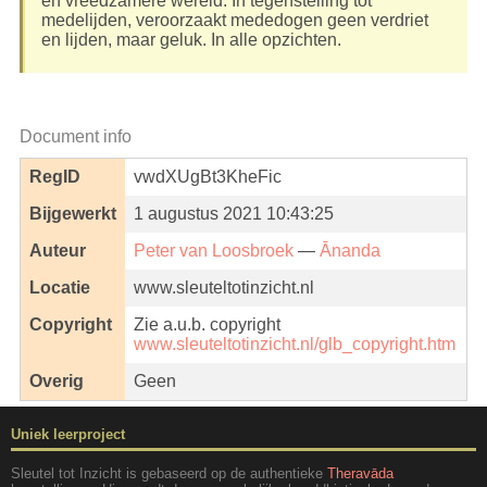
en vreedzamere wereld. In tegenstelling tot
medelijden, veroorzaakt mededogen geen verdriet
en lijden, maar geluk. In alle opzichten.
Document info
RegID
vwdXUgBt3KheFic
Bijgewerkt
1 augustus 2021 10:43:25
Auteur
Peter van Loosbroek
—
Ānanda
Locatie
www.sleuteltotinzicht.nl
Copyright
Zie a.u.b. copyright
www.sleuteltotinzicht.nl/glb_copyright.htm
Overig
Geen
Uniek leerproject
Sleutel tot Inzicht is gebaseerd op de authentieke
Theravāda