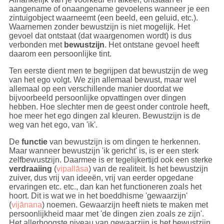
aangename of onaangename gevoelens wanneer je een
zintuigobject waarneemt (een beeld, een geluid, etc.).
Waarnemen zonder bewustzijn is niet mogelijk. Het
gevoel dat ontstaat (dat waargenomen wordt) is dus
verbonden met
bewustzijn
. Het ontstane gevoel heeft
daarom een persoonlijke tint.
Ten eerste dient men te begrijpen dat bewustzijn de weg
van het ego volgt. We zijn allemaal bewust, maar wel
allemaal op een verschillende manier doordat we
bijvoorbeeld persoonlijke opvattingen over dingen
hebben. Hoe slechter men de geest onder controle heeft,
hoe meer het ego dingen zal kleuren. Bewustzijn is de
weg van het ego, van 'ik'.
De
functie
van bewustzijn is om dingen te herkennen.
Maar wanneer bewustzijn 'ik gericht' is, is er een sterk
zelfbewustzijn. Daarmee is er tegelijkertijd ook een sterke
verdraaiing
(
vipallāsa
) van de realiteit. Is het bewustzijn
zuiver, dus vrij van ideeën, vrij van eerder opgedane
ervaringen etc. etc., dan kan het functioneren zoals het
hoort. Dit is wat we in het boeddhisme 'gewaarzijn'
(
vijānana
) noemen. Gewaarzijn heeft niets te maken met
persoonlijkheid maar met 'de dingen zien zoals ze zijn'.
Het allerhoogste niveau van gewaarzijn is het bewustzijn