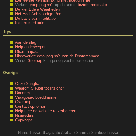
Een eerste kennismaking met boeddhisme
Verken
groep pagina's
op de sectie
Inzicht meditatie
.
De vier Edele Waarheden
Het Edel Achtvoudige Pad
De basis van meditatie
Inzicht meditatie
Tips
Aan de slag
Help onderwerpen
Dhammapada
Uitgewerkte detailpagina's van de Dhammapada
Via de
Sitemap
krijg je nog veel meer te zien.
Overige
Onze Saṅgha
Waarom Sleutel tot Inzicht?
Doneren
Vraagbaak boeddhisme
Over mij
Contact opnemen
Help mee de website te verbeteren
Nieuwsbrief
Copyright
Namo Tassa Bhagavato Arahato Sammā Sambuddhassa