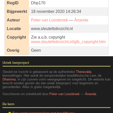
RegID
Dhp170
Bijgewerkt
18 november 2020 14:26:34
Auteur
Peter van Loosbroek
—
Ānanda
Locatie
www.sleuteltotinzicht.nl
Copyright
Zie a.u.b. copyright
www.sleuteltotinzicht.nl/glb_copyright.htm
Overig
Geen
Uniek leerproject
Sleutel tot Inzicht is gebaseerd op de authentieke
Theravāda
leerstellingen. Hier wordt de oorspronkelijke boeddhistische Leer, de
Dhamma
, in zijn zuivere vorm weergegeven en toegelicht. De website kan
terecht worden gezien als een uniek leerproject voor beginners en
gevorderden. Alles is gratis toegankelijk.
Geschreven en ontwikkeld door
Peter van Loosbroek
—
Ānanda
.
De kern