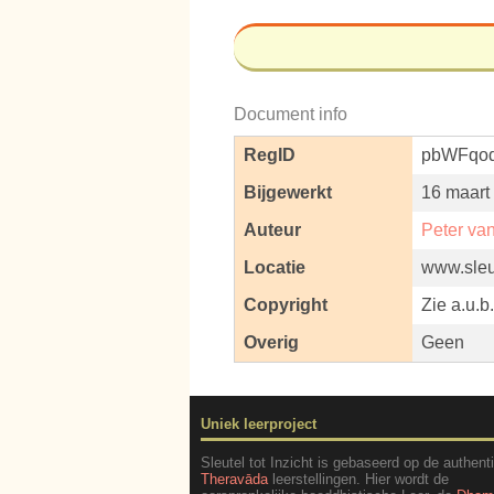
Document info
RegID
pbWFqod
Bijgewerkt
16 maart
Auteur
Peter va
Locatie
www.sleut
Copyright
Zie a.u.b
Overig
Geen
Uniek leerproject
Sleutel tot Inzicht is gebaseerd op de authent
Theravāda
leerstellingen. Hier wordt de