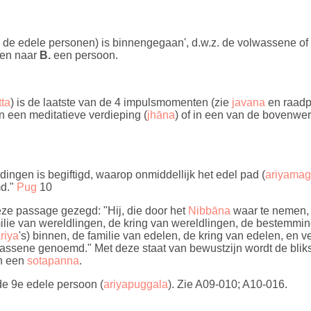
an de edele personen) is binnengegaan', d.w.z. de volwassene of
 en naar
B.
een persoon.
tta
) is de laatste van de 4 impulsmomenten (zie
javana
en raad
 een meditatieve verdieping (
jhāna
) of in een van de bovenwe
 dingen is begiftigd, waarop onmiddellijk het edel pad (
ariyama
md."
Pug
10
eze passage gezegd: "Hij, die door het
Nibbāna
waar te nemen, 
milie van wereldlingen, de kring van wereldlingen, de bestemmin
riya
's) binnen, de familie van edelen, de kring van edelen, en 
assene genoemd." Met deze staat van bewustzijn wordt de bli
en een
sotapanna
.
de 9e edele persoon (
ariyapuggala
). Zie A09-010; A10-016.