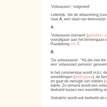
'Volwassen'; 'volgroeid'.
Letterlijk: 'die de afstamming (v
naar
A.
een staat van bewustzijn
A.
'Volwassen-moment' (
gotrabhū ci
voorafgaan aan het binnengaan in
Raadpleeg
Vis
7.
B.
'De volwassene'. "Hij die met die
een 'volwassen persoon' genoe
In het commentaar wordt m.b.t. d
wereldlingen (
puthujjana
), de fa
en gaat de menigte van edelen (
a
edele. Zo iemand wordt een volw
bedoeld tussen een wereldling 
Gotrabhū wordt ook bedoeld als 