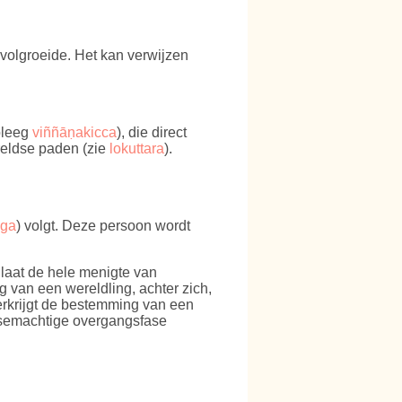
 volgroeide. Het kan verwijzen
pleeg
viññāṇakicca
), die direct
reldse paden (zie
lokuttara
).
gga
) volgt. Deze persoon wordt
laat de hele menigte van
g van een wereldling, achter zich,
verkrijgt de bestemming van een
ksemachtige overgangsfase