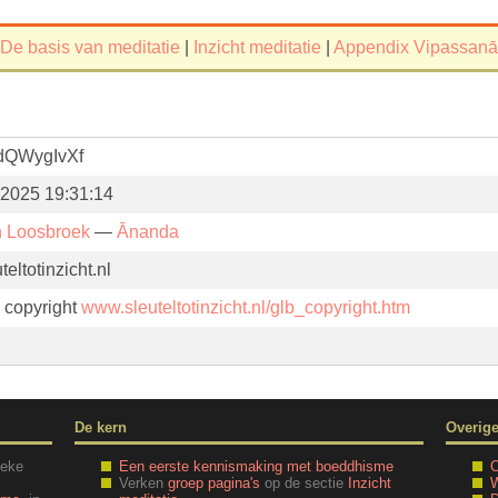
De basis van meditatie
|
Inzicht meditatie
|
Appendix Vipassanā
QWygIvXf
 2025 19:31:14
n Loosbroek
—
Ānanda
eltotinzicht.nl
. copyright
www.sleuteltotinzicht.nl/glb_copyright.htm
De kern
Overig
ieke
Een eerste kennismaking met boeddhisme
O
Verken
groep pagina's
op de sectie
Inzicht
W