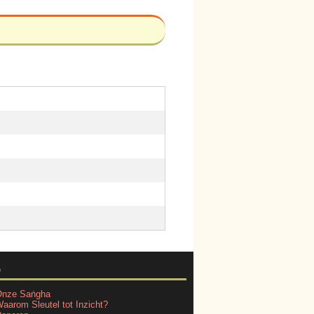
e
nze Saṅgha
aarom Sleutel tot Inzicht?