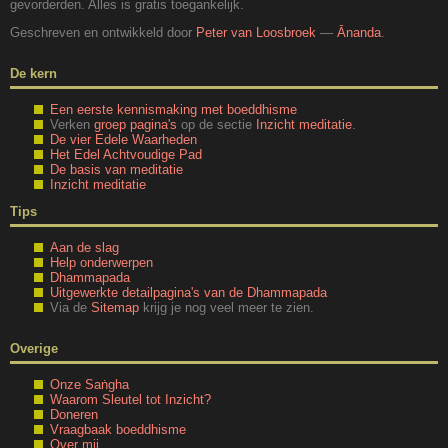
gevorderden. Alles is gratis toegankelijk.
Geschreven en ontwikkeld door
Peter van Loosbroek
—
Ānanda
.
De kern
Een eerste kennismaking met boeddhisme
Verken
groep pagina's
op de sectie
Inzicht meditatie
.
De vier Edele Waarheden
Het Edel Achtvoudige Pad
De basis van meditatie
Inzicht meditatie
Tips
Aan de slag
Help onderwerpen
Dhammapada
Uitgewerkte detailpagina's van de Dhammapada
Via de
Sitemap
krijg je nog veel meer te zien.
Overige
Onze Saṅgha
Waarom Sleutel tot Inzicht?
Doneren
Vraagbaak boeddhisme
Over mij