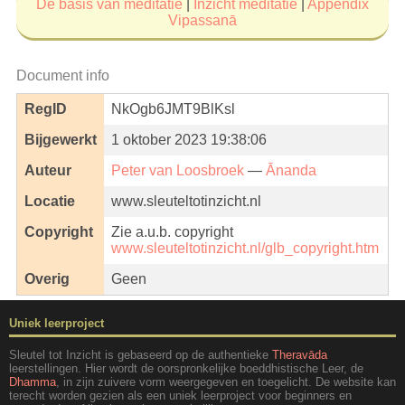
De basis van meditatie
|
Inzicht meditatie
|
Appendix
Vipassanā
Document info
RegID
NkOgb6JMT9BlKsl
Bijgewerkt
1 oktober 2023 19:38:06
Auteur
Peter van Loosbroek
—
Ānanda
Locatie
www.sleuteltotinzicht.nl
Copyright
Zie a.u.b. copyright
www.sleuteltotinzicht.nl/glb_copyright.htm
Overig
Geen
Uniek leerproject
Sleutel tot Inzicht is gebaseerd op de authentieke
Theravāda
leerstellingen. Hier wordt de oorspronkelijke boeddhistische Leer, de
Dhamma
, in zijn zuivere vorm weergegeven en toegelicht. De website kan
terecht worden gezien als een uniek leerproject voor beginners en