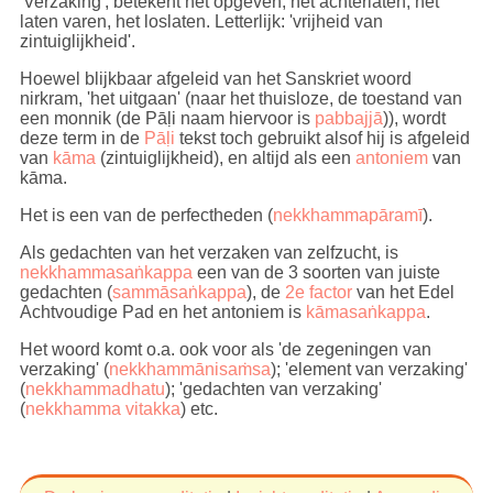
'Verzaking', betekent het opgeven, het achterlaten, het
laten varen, het loslaten. Letterlijk: 'vrijheid van
zintuiglijkheid'.
Hoewel blijkbaar afgeleid van het Sanskriet woord
nirkram, 'het uitgaan' (naar het thuisloze, de toestand van
een monnik (de Pāḷi naam hiervoor is
pabbajjā
)), wordt
deze term in de
Pāḷi
tekst toch gebruikt alsof hij is afgeleid
van
kāma
(zintuiglijkheid), en altijd als een
antoniem
van
kāma.
Het is een van de perfectheden (
nekkhammapāramī
).
Als gedachten van het verzaken van zelfzucht, is
nekkhammasaṅkappa
een van de 3 soorten van juiste
gedachten (
sammāsaṅkappa
), de
2e factor
van het Edel
Achtvoudige Pad en het antoniem is
kāmasaṅkappa
.
Het woord komt o.a. ook voor als 'de zegeningen van
verzaking' (
nekkhammānisaṁsa
); 'element van verzaking'
(
nekkhammadhatu
); 'gedachten van verzaking'
(
nekkhamma vitakka
) etc.