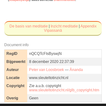
De basis van meditatie
|
Inzicht meditatie
|
Appendix
Vipassanā
Document info
RegID
nQCQTcFIsByswjN
Bijgewerkt
8 december 2020 22:37:39
Auteur
Peter van Loosbroek
—
Ānanda
Locatie
www.sleuteltotinzicht.nl
Copyright
Zie a.u.b. copyright
www.sleuteltotinzicht.nl/glb_copyright.htm
Overig
Geen