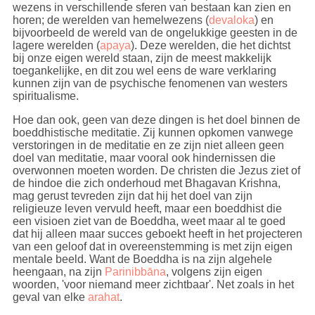
wezens in verschillende sferen van bestaan kan zien en
horen; de werelden van hemelwezens (
devaloka
) en
bijvoorbeeld de wereld van de ongelukkige geesten in de
lagere werelden (
apaya
). Deze werelden, die het dichtst
bij onze eigen wereld staan, zijn de meest makkelijk
toegankelijke, en dit zou wel eens de ware verklaring
kunnen zijn van de psychische fenomenen van westers
spiritualisme.
Hoe dan ook, geen van deze dingen is het doel binnen de
boeddhistische meditatie. Zij kunnen opkomen vanwege
verstoringen in de meditatie en ze zijn niet alleen geen
doel van meditatie, maar vooral ook hindernissen die
overwonnen moeten worden. De christen die Jezus ziet of
de hindoe die zich onderhoud met Bhagavan Krishna,
mag gerust tevreden zijn dat hij het doel van zijn
religieuze leven vervuld heeft, maar een boeddhist die
een visioen ziet van de Boeddha, weet maar al te goed
dat hij alleen maar succes geboekt heeft in het projecteren
van een geloof dat in overeenstemming is met zijn eigen
mentale beeld. Want de Boeddha is na zijn algehele
heengaan, na zijn
Parinibbāna
, volgens zijn eigen
woorden, 'voor niemand meer zichtbaar'. Net zoals in het
geval van elke
arahat
.