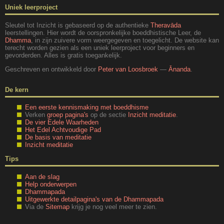
Uniek leerproject
Sleutel tot Inzicht is gebaseerd op de authentieke
Theravāda
leerstellingen. Hier wordt de oorspronkelijke boeddhistische Leer, de
Dhamma
, in zijn zuivere vorm weergegeven en toegelicht. De website kan
terecht worden gezien als een uniek leerproject voor beginners en
gevorderden. Alles is gratis toegankelijk.
Geschreven en ontwikkeld door
Peter van Loosbroek
—
Ānanda
.
De kern
Een eerste kennismaking met boeddhisme
Verken
groep pagina's
op de sectie
Inzicht meditatie
.
De vier Edele Waarheden
Het Edel Achtvoudige Pad
De basis van meditatie
Inzicht meditatie
Tips
Aan de slag
Help onderwerpen
Dhammapada
Uitgewerkte detailpagina's van de Dhammapada
Via de
Sitemap
krijg je nog veel meer te zien.