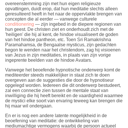
overeenstemming zijn met hun eigen religieuze
opvattingen, duidt erop, dat hun meditatie slechts alleen
geresulteerd heeft in het naar de oppervlakte brengen van
concepten die al eerder — vanwege culturele
conditionering
— zijn ingebed in de diepere regionen van
hun geest. De christen ziet en onderhoudt zich met de
'heiligen' die hij al kent, de hindoe visualiseert de goden
van het hindoe pantheon, etc. Toen Sri Ramakrishna
Paramahamsa, de Bengaalse mysticus, zijn gedachten
begon te wenden naar het christendom, zag hij visioenen
van Jezus in zijn meditaties, in plaats van zijn vorige
ingeprente beelden van de hindoe Avatars.
Vanwege het beoefende hypnotische onderwerp komt de
mediteerder steeds makkelijker in staat zich te doen
overgeven aan de suggesties die door de hypnotiseur
opgelegd worden. Iedereen die dit onderwerp bestudeert,
zal een connectie zien tussen de mentale staat van
inwilliging die hij heeft bereikt en de vaardigheid waarmee
de mystici elke soort van ervaring teweeg kan brengen die
hij maar wil ondergaan.
En er is nog een andere latente mogelijkheid in de
beoefening van meditatie: de ontwikkeling van
mediumachtige vermogens waarbij de persoon actueel