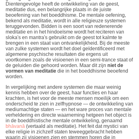
Dientengevolge heeft de ontwikkeling van de geest,
meditatie dus, een belangrijke plaats in de juiste
beoefening van het boeddhisme. De mentale oefening,
bekend als meditatie, wordt in alle religieuze systemen
teruggevonden. Bidden is een soort van redenerende
meditatie en in het hindoeïsme wordt het reciteren van
sloka's en mantra's gebruikt om de geest tot kalmte te
brengen in een staat van ontvankelijkheid. Bij de meeste
van zulke systemen wordt het doel geïdentificeerd met
algemene psychische resultaten die ergens uit
voortkomen zoals de visioenen in een semi-trance staat of
de geluiden die gehoord worden. Maar dit zijn
niet de
vormen van meditatie
die in het boeddhisme beoefend
worden.
In vergelijking met andere systemen die maar weinig
kennis hebben over de geest, haar functies en haar
krachten, is het voor de meeste mensen moeilijk om een
onderscheid te zien in zelfhypnose — de ontwikkeling van
mediumachtige staten — en het ware proces van mentale
verheldering en directe waarneming hetgeen het object is
in de boeddhistische mentale ontwikkeling, genaamd
bhāvanā
(vertaald als meditatie). Het feit dat mystici van
elke religie in zichzelf staten teweeggebracht hebben
waarin zij visioenen zien en stemmen horen die in